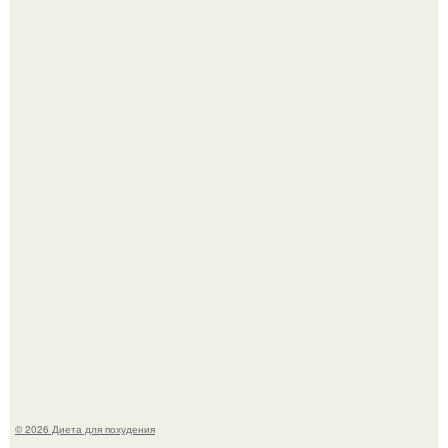
Как разогнать метаболизм.
Синдром красной кожи: британец превратил себя в
инвалида из-за бесконтрольного использования мази.
© 2026 Диета для похудения