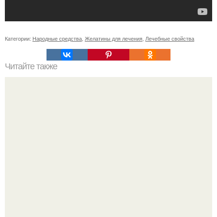
Категории:
Народные средства
,
Желатины для лечения
,
Лечебные свойства
Читайте также
Салаты для атаки Дюкана. Топ - 5 салатов по дюкану для
легкого ужина.