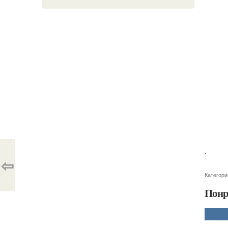
.
⇦
Категори
Понр