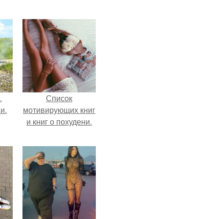
.
Список
и.
мотивирующих книг
и книг о похудени.