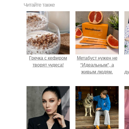
Читайте также
Гречка с кефиром
Метабуст нужен не
творят чудеса!
"Идеальным", а
живым людям.
ду