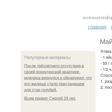
полезная инфор
главная
Май
Атака
- 1 яй
Популярные материалы
- 55 г
После трёхлетнего отсутствия в
- 1/2 
своей воркутинской квартире,
Спосо
мужчина вернулся и обнаружил, что
1. ра
его жилище стало пристанищем
2. по
для стаи голубей.
Всем привет. Сергей 29 лет.