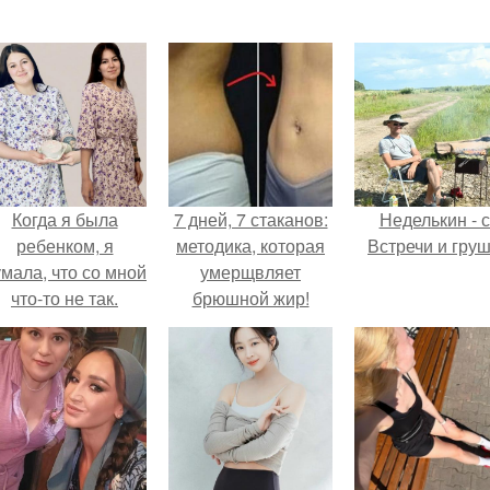
Когда я была
7 дней, 7 стаканов:
Неделькин - с
ребенком, я
методика, которая
Встречи и груш
мала, что со мной
умерщвляет
что-то не так.
брюшной жир!