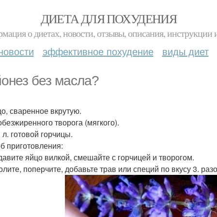
ДИЕТА ДЛЯ ПОХУДЕНИЯ
мация о диетах, новости, отзывы, описания, инструкции 
новости
эффективное похудение
виды диет
онез без масла?
.
цо, сваренное вкрутую.
 обезжиренного творога (мягкого).
ч. л. готовой горчицы.
б приготовления:
здавите яйцо вилкой, смешайте с горчицей и творогом.
солите, поперчите, добавьте трав или специй по вкусу 3. ра