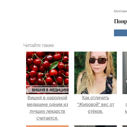
Категори
Понр
Читайте также
Вишня в народной
Как отличить
медицине одним из
"Жировой" вес от
лучших лекарств
отёков.
считается.