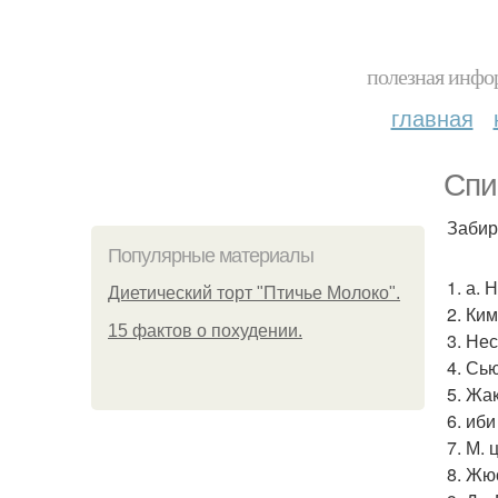
полезная инфор
главная
Спи
Забир
Популярные материалы
1. а.
Диетический торт "Птичье Молоко".
2. Ки
15 фактов о похудении.
3. Не
4. Сь
5. Жа
6. иб
7. М.
8. Жю