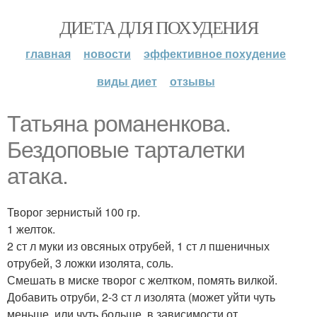
ДИЕТА ДЛЯ ПОХУДЕНИЯ
главная
новости
эффективное похудение
виды диет
отзывы
Татьяна романенкова.
Бездоповые тарталетки
атака.
Творог зернистый 100 гр.
1 желток.
2 ст л муки из овсяных отрубей, 1 ст л пшеничных
отрубей, 3 ложки изолята, соль.
Смешать в миске творог с желтком, помять вилкой.
Добавить отруби, 2-3 ст л изолята (может уйти чуть
меньше, или чуть больше, в зависимости от