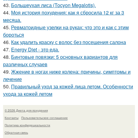
43.
Большеухая лиса (Tocyon Megalotis).
44.
Моя история похудения: как я сбросила 12 кг за 3
месяца.
45.
Ревматоидные узелки на руках: что это и как с этим
бороться
46.
Как удалить краску с волос без посещения салона
47.
Energy Diet - это еда.
48.
Бинтовые повязки: 5 основных вариантов для
различных случаев
49.
Жжение в ногах ниже колена: причины, симптомы и
лечение
50.
Правильный уход за кожей лица летом. Особенности
ухода за кожей летом
© 2026 Диета для похудения
Контакты
Пользовательское соглашение
Политика конфидециальности
Обратная связь