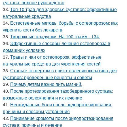
сустава: полное руководство
33.
Топ-10 трав для здоровья суставов: эффективные
натуральные средства
34.
Естественные методы борьбы с остеопорозом: как
укрепить кости без лекарств
35.
Творожные оладушки. На 100 грамм - 134.
36.
Эффективные способы лечения остеопороза в
домашних условиях
37.
Травы и чаи от остеопороза: эффективные
натуральные средства для укрепления костей
38.
Станьте экспертом в приготовлении желатина для
суставов: проверенные рецепты и советы
39.
Почему детям важно пить магний.
40.
После протезирования тазобедренного сустава:
возможные осложнения и их лечение
41.
Неожиданные боли после эндопротезирования:
причины и способы устранения
42.
Понимание хромоты после эндопротезирования
сустава: причины и лечение