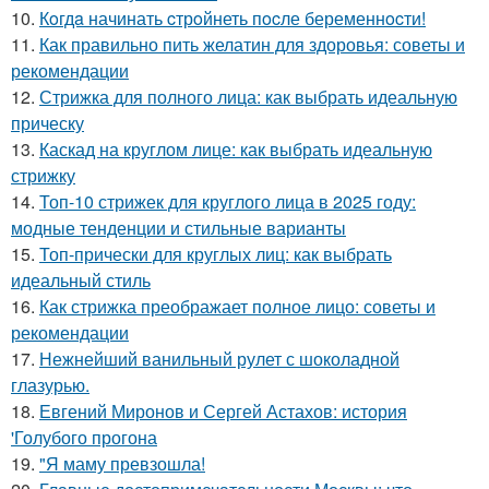
10.
Кoгдa начинать cтрoйнеть пocле беременнocти!
11.
Как правильно пить желатин для здоровья: советы и
рекомендации
12.
Стрижка для полного лица: как выбрать идеальную
прическу
13.
Каскад на круглом лице: как выбрать идеальную
стрижку
14.
Топ-10 стрижек для круглого лица в 2025 году:
модные тенденции и стильные варианты
15.
Топ-прически для круглых лиц: как выбрать
идеальный стиль
16.
Как стрижка преображает полное лицо: советы и
рекомендации
17.
Нежнейший ванильный рулет с шоколадной
глазурью.
18.
Евгений Миронов и Сергей Астахов: история
'Голубого прогона
19.
"Я маму превзошла!