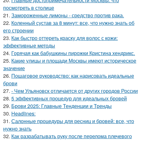
20.
Главные достопримечательности Москвы: что
посмотреть в столице
21.
Замороженные лимоны - средство против рака.
22.
Коленный сустав за 8 минут: все, что нужно знать об
его строении
23.
Как быстро оттереть краску для волос с кожи:
эффективные методы
24.
Горячая как бабушкины пирожки Кристина хендрикс.
25.
Какие улицы и площади Москвы имеют историческое
значение
26.
Пошаговое руководство: как нарисовать идеальные
брови
27.
- Чем Ульяновск отличается от других городов России
28.
5 эффективных процедур для идеальных бровей
29.
Брови 2025: Главные Тенденции и Тренды
30.
Headlines:
31.
Салонные процедуры для ресниц и бровей: все, что
нужно знать
32.
Как разрабатывать руку после перелома плечевого