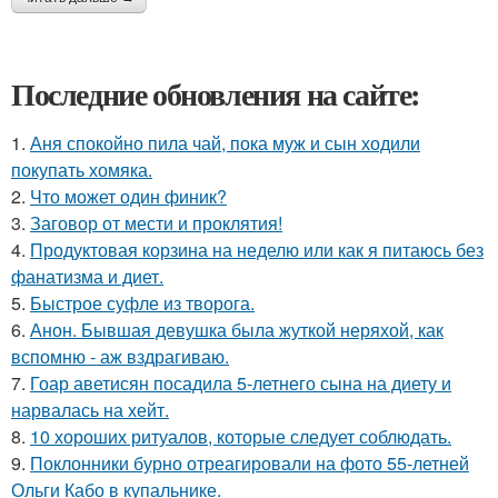
Последние обновления на сайте:
1.
Аня спокойно пила чай, пока муж и сын ходили
покупать хомяка.
2.
Что может один финик?
3.
Заговор от мести и проклятия!
4.
Продуктовая корзина на неделю или как я питаюсь без
фанатизма и диет.
5.
Быстрое суфле из творога.
6.
Анон. Бывшая девушка была жуткой неряхой, как
вспомню - аж вздрагиваю.
7.
Гоар аветисян посадила 5-летнего сына на диету и
нарвалась на хейт.
8.
10 хороших ритуалов, которые следует соблюдать.
9.
Поклонники бурно отреагировали на фото 55-летней
Ольги Кабо в купальнике.