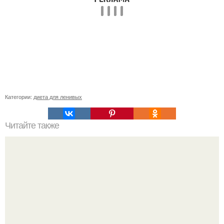
Категории:
диета для ленивых
Читайте также
Углеводы редко перерабатываются в жир и хранятся