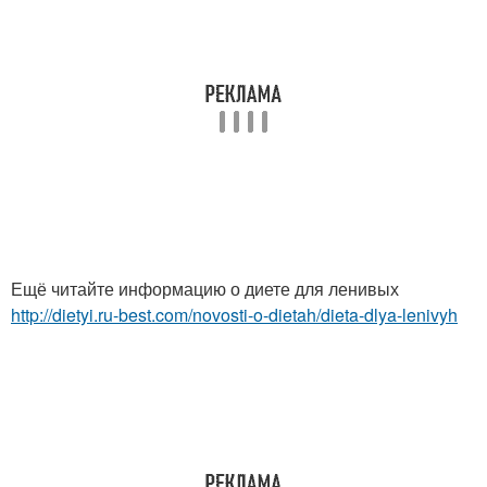
Ещё читайте информацию о диете для ленивых
http://dietyi.ru-best.com/novosti-o-dietah/dieta-dlya-lenivyh