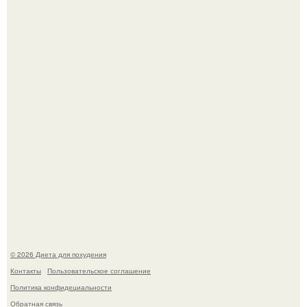
Виктория галустян, бывшая жена юмориста Михаила
галустяна, рассказала о неожиданных последствиях
развода.
Мощный обереговый заговор против напастей.
© 2026 Диета для похудения
Контакты
Пользовательское соглашение
Политика конфидециальности
Обратная связь