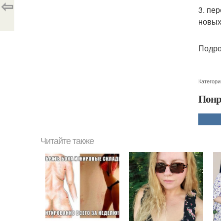
⇦
3. пе
новых
Подро
Категори
Понр
Читайте также