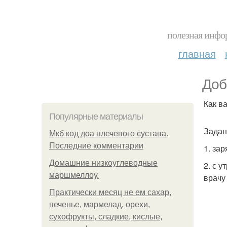
полезная инфор
главная
Доб
Как в
Популярные материалы
Задан
Мкб код доа плечевого сустава.
Последние комментарии
1. за
Домашние низкоуглеводные
2. с у
маршмеллоу.
врачу 
Практически месяц не ем сахар,
печенье, мармелад, орехи,
сухофрукты, сладкие, кислые,