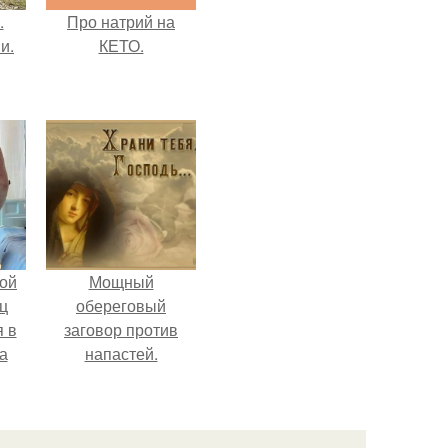
.
Про натрий на
и.
КЕТО.
ой
Мощный
ц
обереговый
я в
заговор против
а
напастей.
го
я