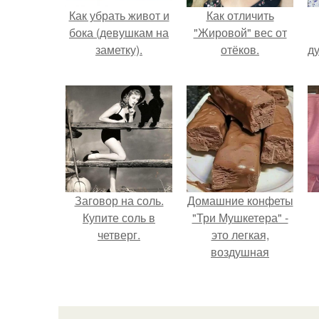
Как убрать живот и
Как отличить
бока (девушкам на
"Жировой" вес от
заметку).
отёков.
ду
Заговор на соль.
Домашние конфеты
Купите соль в
"Три Мушкетера" -
четверг.
это легкая,
воздушная
шоколадная нуга,
покрытая
молочным