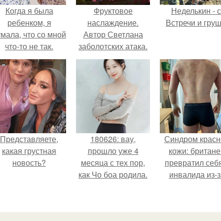
Когда я была
Фруктовое
Неделькин - с
ребенком, я
наслаждение.
Встречи и груш
мала, что со мной
Автор Светлана
что-то не так.
заболотских атака.
Представляете,
180626: вау,
Синдром красн
какая грустная
прошло уже 4
кожи: британе
новость?
месяца с тех пор,
превратил себ
как Чо боа родила.
инвалида из-з
бесконтрольно
использовани
мази.