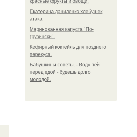
красные фрукты и овощи.
Екатерина даниленко хлебушек
атака.
Маринованная капуста "По-
грузински".
Кефирный коктейль для позднего
перекуса.
Бабушкины советы. - Воду пей
перед едой - будешь долго
молодой.