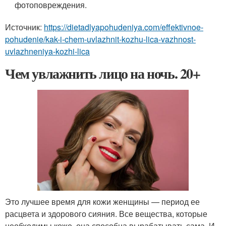
фотоповреждения.
Источник:
https://dietadlyapohudeniya.com/effektivnoe-
pohudenie/kak-i-chem-uvlazhnit-kozhu-lica-vazhnost-
uvlazhneniya-kozhi-lica
Чем увлажнить лицо на ночь. 20+
Это лучшее время для кожи женщины — период ее
расцвета и здорового сияния. Все вещества, которые
необходимы коже, она способна вырабатывать сама. И