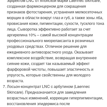
эффектом LNC от японской марки Laennec Skincare,
созданная фармконцерном для сокращения
признаков фотостарения, устранения мелкосеточных
морщин в области вокруг глаз и губ, а также зоны лба,
провисания кожи, пигментации, сухости, тусклого тона
лица. Сыворотка эффективно работает за счет
аргирелина 10% – самой высокой концентрации
профессионального миорелаксанта в розничных
уходовых средствах. Отличное решение для
ежедневного антивозрастного ухода. Оказывает
комплексное воздействие, возвращая внутреннее
сияние кожи, создает так называемый эффект
фарфоровой чистоты, повышает эластичность и
упругость, которые свойственны для молодого
возраста.
Лосьон-концентрат LNC c арбутином (Laennec
Skincare). Предназначается для замедления
возрастных изменений, коррекции гиперпигментации,
восстановления эпидермиса после