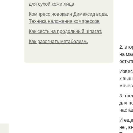
для сухой кожи лица
Компресс новокаин Димексид вода.
Техника наложения компрессов
Как сесть на продольный шпагат.
Как разогнать метаболизм.
2. вт
на ма
остыт
Извес
к выш
мочев
3. тр
для п
наста
И еще
не , 