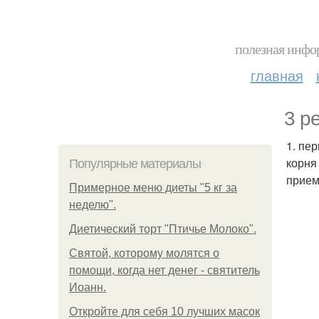
полезная инфор
главная
3 р
1. пе
корня 
Популярные материалы
прием
Примерное меню диеты "5 кг за
неделю".
Диетический торт "Птичье Молоко".
Святой, которому молятся о
помощи, когда нет денег - святитель
Иоанн.
Откройте для себя 10 лучших масок