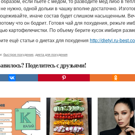
 образом, если пьете с медом, то разводите мед либо в теп
 не нужно, одной дольки в чашку вполне достаточно. Изгот
роцеживайте, иначе состав будет слишком насыщенным. Ве
 потому что он бодрит. Готовя чай для похудения, режьте и
ью картофелечистки. По объему берите кусок имбиря разме
ите ещё статьи о диетах для похудения
http://dietyi.ru-best
и:
быстрое похудение
,
диета для похудения
авилось? Поделитесь с друзьями!