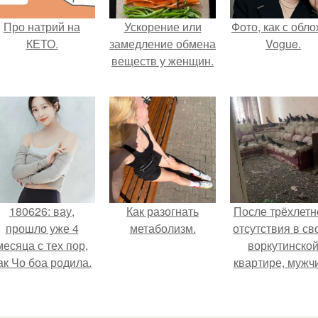
Про натрий на
Ускорение или
Фото, как с обл
КЕТО.
замедление обмена
Vogue.
веществ у женщин.
180626: вау,
Как разогнать
После трёхлетн
прошло уже 4
метаболизм.
отсутствия в св
месяца с тех пор,
воркутинско
ак Чо боа родила.
квартире, мужч
вернулся и
обнаружил, что 
жилище стал