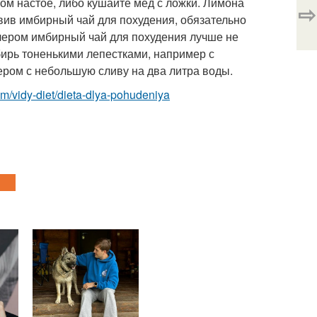
лом настое, либо кушайте мед с ложки. Лимона
⇨
овив имбирный чай для похудения, обязательно
чером имбирный чай для похудения лучше не
мбирь тоненькими лепестками, например с
ром с небольшую сливу на два литра воды.
.com/vidy-diet/dieta-dlya-pohudeniya