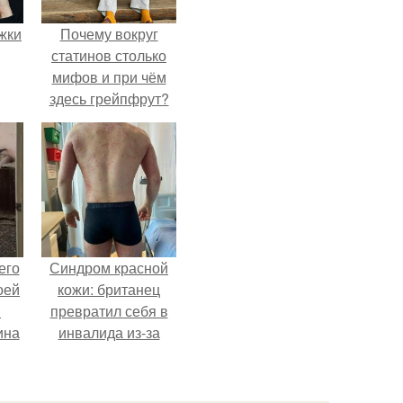
ожки
Почему вокруг
статинов столько
мифов и при чём
здесь грейпфрут?
его
Синдром красной
оей
кожи: британец
й
превратил себя в
ина
инвалида из-за
бесконтрольного
его
использования
о
мази.