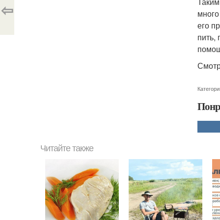
Таким
⇦
много
его п
пить,
помощ
Смотр
Категори
Понр
Читайте также