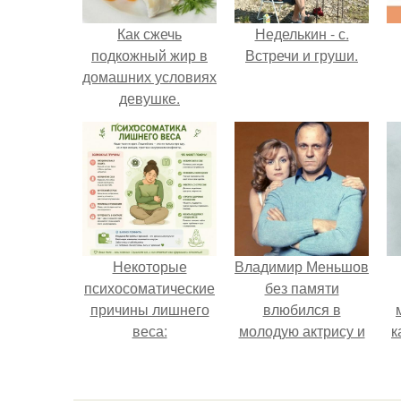
Как сжечь
Неделькин - с.
подкожный жир в
Встречи и груши.
домашних условиях
девушке.
Некоторые
Владимир Меньшов
психосоматические
без памяти
причины лишнего
влюбился в
веса:
молодую актрису и
к
даже решил уйти от
алентовой ради
неё.