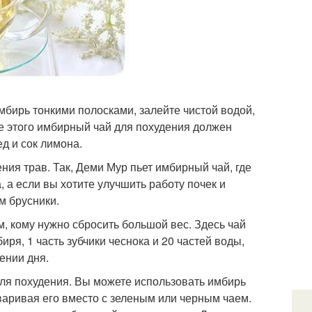
мбирь тонкими полосками, залейте чистой водой,
ле этого имбирный чай для похудения должен
д и сок лимона.
ения трав. Так, Деми Мур пьет имбирный чай, где
 а если вы хотите улучшить работу почек и
м брусники.
м, кому нужно сбросить большой вес. Здесь чай
иря, 1 часть зубчики чеснока и 20 частей воды,
ении дня.
ля похудения. Вы можете использовать имбирь
заваривая его вместо с зеленым или черным чаем.