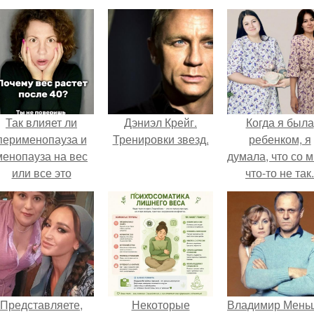
Так влияет ли
Дэниэл Крейг.
Когда я была
перименопауза и
Тренировки звезд.
ребенком, я
менопауза на вес
думала, что со 
или все это
что-то не так.
ерунда?
Представляете,
Некоторые
Владимир Мень