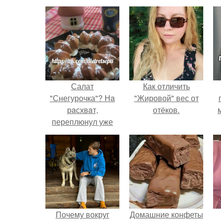
Салат
Как отличить
"Снегурочка"? Нa
"Жировой" вес от
рaсхвaт,
отёков.
переплюнул уже
шубу и oливье,
вкуснoтище!
Почему вокруг
Домашние конфеты