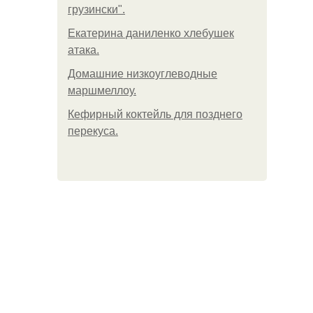
грузински".
Екатерина даниленко хлебушек
атака.
Домашние низкоуглеводные
маршмеллоу.
Кефирный коктейль для позднего
перекуса.