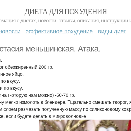
ДИЕТА ДЛЯ ПОХУДЕНИЯ
мация о диетах, новости, отзывы, описания, инструкции 
новости
эффективное похудение
виды диет
стасия меньшинская. Атака.
.
рог обезжиренный 200 гр.
риное яйцо.
 по вкусу.
и по вкусу.
ина (которую нам можно) -50-70 гр.
ну мелко измолоть в блендере. Тщательно смешать творог, я
м слоем размазать полученную массу по силиконовому коври
ке, если будете делать в микроволновке