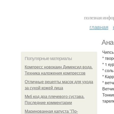
полезная инфор
главная
Ана
Чипсы
* тво
Популярные материалы
* 1 ку
Компресс новокаин Димексид вода.
* соль
Техника наложения компрессов
* Карр
Отличные рецепты масок для ухода
* ветч
за сухой кожей лица
Ветчи
Тонки
Мкб код доа плечевого сустава.
тарел
Последние комментарии
Маринованная капуста "По-