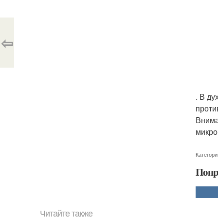
⇦
. В д
проти
Внима
микро
Категори
Понр
Читайте также