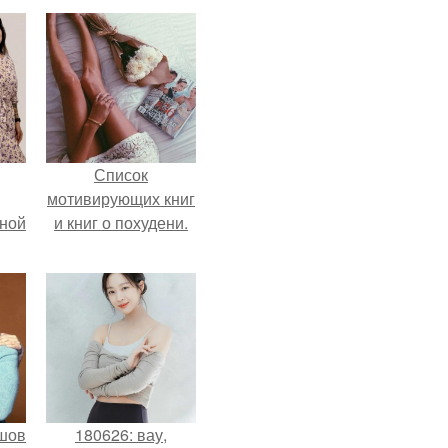
Список
мотивирующих книг
мной
и книг о похудени.
шов
180626: вау,