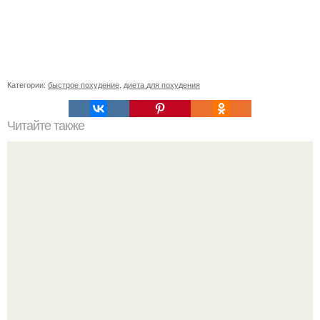
Категории:
быстрое похудение
,
диета для похудения
Читайте также
Диета для пауэрлифтеров. Пауэрлифтинг: советы
начинающим.