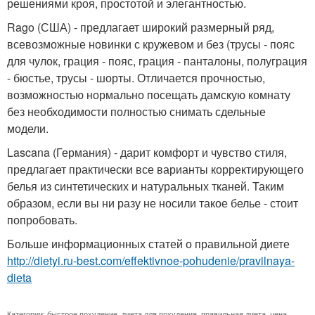
решениями кроя, простотой и элегантностью.
Rago (США) - предлагает широкий размерный ряд,
всевозможные новинки с кружевом и без (трусы - пояс
для чулок, грация - пояс, грация - панталоны, полуграция
- бюстье, трусы - шорты. Отличается прочностью,
возможностью нормально посещать дамскую комнату
без необходимости полностью снимать сдельные
модели.
Lascana (Германия) - дарит комфорт и чувство стиля,
предлагает практически все варианты корректирующего
белья из синтетических и натуральных тканей. Таким
образом, если вы ни разу не носили такое белье - стоит
попробовать.
Больше информационных статей о правильной диете
http://dietyi.ru-best.com/effektivnoe-pohudenie/pravilnaya-
dieta
Категории:
быстрое похудение
,
диета для похудения
,
правильная диета
,
цена