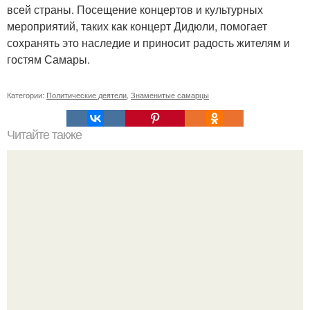
всей страны. Посещение концертов и культурных
мероприятий, таких как концерт Дидюли, помогает
сохранять это наследие и приносит радость жителям и
гостям Самары.
Категории:
Политические деятели
,
Знаменитые самарцы
Читайте также
Кожура бананов для похудения. 10 лайфхаков с
банановой кожурой.