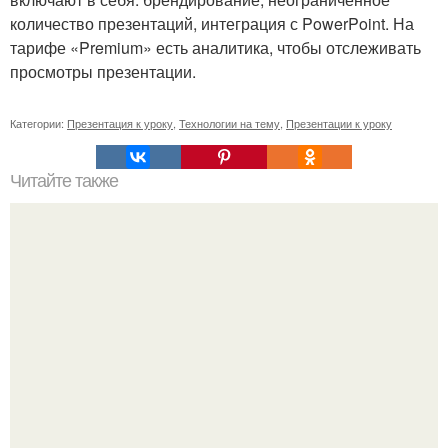
количество презентаций, интеграция с PowerPoint. На
тарифе «Premium» есть аналитика, чтобы отслеживать
просмотры презентации.
Категории:
Презентация к уроку
,
Технологии на тему
,
Презентации к уроку
Читайте также
Костюм ангела своими руками: крылья и нимб. Мастер-
класс с пошаговыми фотографиями