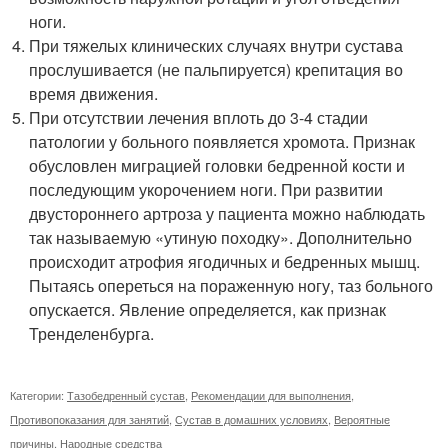
ноги.
При тяжелых клинических случаях внутри сустава
прослушивается (не пальпируется) крепитация во
время движения.
При отсутствии лечения вплоть до 3-4 стадии
патологии у больного появляется хромота. Признак
обусловлен миграцией головки бедренной кости и
последующим укорочением ноги. При развитии
двустороннего артроза у пациента можно наблюдать
так называемую «утиную походку». Дополнительно
происходит атрофия ягодичных и бедренных мышц.
Пытаясь опереться на пораженную ногу, таз больного
опускается. Явление определяется, как признак
Тренделенбурга.
Категории:
Тазобедренный сустав
,
Рекомендации для выполнения
,
Противопоказания для занятий
,
Сустав в домашних условиях
,
Вероятные
причины
,
Народные средства