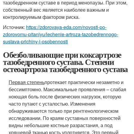
тазобедренном суставе в период менопаузы. При этом,
собственный вес является наиболее важным и
контролируемым фактором риска.
Источник:
https://zdorovaya-eda.com/novosti-po-
zdorovomu-pitaniyu/lechenie-artroza-tazobedrennogo-
sustava-prichiny-i-osobennosti
Обезболивающие при коксартрозе
тазобедренного сустава. Степени
остеоартроза тазобедренного сустава
Первая степень
протекает практически незаметно и
бессимптомно. Максимальные проявления – слабая
ноющая боль после физических нагрузок, которую
часто путают с усталостью. Изменения
обнаруживаются только при рентгенологическом
исследовании. По краям суставных поверхностей
видны небольшие костные разрастания, а под
хрящевой тканью кость уплотняется. Это первый