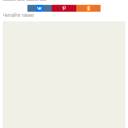
Читайте также
Список продуктов на одного человека. Список продуктов
на неделю (две) на 1 человека.