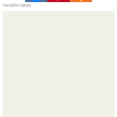
Читайте также
Олеся алдеева. Мой супчик.
Когда я была ребенком, я думала, что со мной что-то не
так.