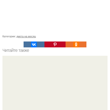
Категории:
диета на месяц
Читайте также
Жиросжигающие продукты помогут вам похудеть
гораздо быстрее!