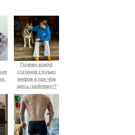
Почему вокруг
ниг
статинов столько
ни.
мифов и при чём
здесь грейпфрут?