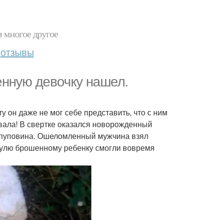
и многое другое
отзывы
нную девочку нашел.
у он даже не мог себе представить, что с ним
вала! В свертке оказался новорожденный
а пуповина. Ошеломленный мужчина взял
аулю брошенному ребенку смогли вовремя