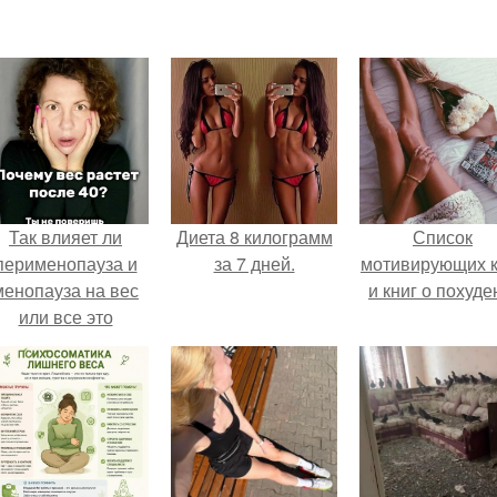
Так влияет ли
Диета 8 килограмм
Список
перименопауза и
за 7 дней.
мотивирующих к
менопауза на вес
и книг о похуде
или все это
ерунда?