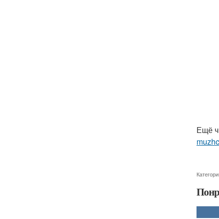
Ещё ч
muzhc
Категори
Понр