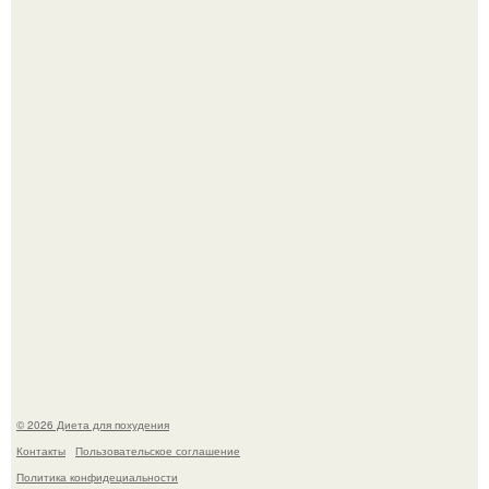
Это Моника - ей 26.
Виктория галустян, бывшая жена юмориста Михаила
галустяна, рассказала о неожиданных последствиях
развода.
© 2026 Диета для похудения
Контакты
Пользовательское соглашение
Политика конфидециальности