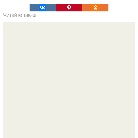
Читайте также
Список продуктов на одного человека. Список продуктов
на неделю (две) на 1 человека.