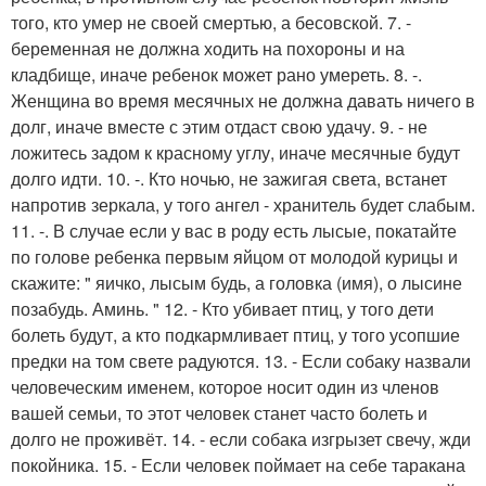
того, кто умер не своей смертью, а бесовской. 7. -
беременная не должна ходить на похороны и на
кладбище, иначе ребенок может рано умереть. 8. -.
Женщина во время месячных не должна давать ничего в
долг, иначе вместе с этим отдаст свою удачу. 9. - не
ложитесь задом к красному углу, иначе месячные будут
долго идти. 10. -. Кто ночью, не зажигая света, встанет
напротив зеркала, у того ангел - хранитель будет слабым.
11. -. В случае если у вас в роду есть лысые, покатайте
по голове ребенка первым яйцом от молодой курицы и
скажите: " яичко, лысым будь, а головка (имя), о лысине
позабудь. Аминь. " 12. - Кто убивает птиц, у того дети
болеть будут, а кто подкармливает птиц, у того усопшие
предки на том свете радуются. 13. - Если собаку назвали
человеческим именем, которое носит один из членов
вашей семьи, то этот человек станет часто болеть и
долго не проживёт. 14. - если собака изгрызет свечу, жди
покойника. 15. - Если человек поймает на себе таракана