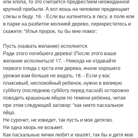
или клопа, то это считается предвестием неожиданной
крупной прибыли. А вот вошь на человеке предвещает
слезы и беду. 16. - Если вы наткнетесь в лесу, в поле или
в парке на разбитое молнией дерево, перекреститесь и
скажите: "Илья пророк, ты бы мне помог:
Пусть (назвать желание) исполнится.
Ради этого погибшего дерева! (После этого ваше
желание исполниться! 17. - Никогда не отдавайте
первого плода с куста или дерева, иначе хорошего
урожая вам больше не видать. 18. - Если у вас
плаксивый, неспокойный ребенок, нужно в великую
субботу (последнюю субботу перед пасхой) осторожно
поводить крашеным яйцом по темени ребенка, читая
при этом следующий заговор: "как никто пасхальное
яйцо.
Не сурочит, не изведет, так пусть и мое дитятко.
Ни одна хворь не возьмет.
Как пасхальные яички любят и хвалят, так бы и дитя мое