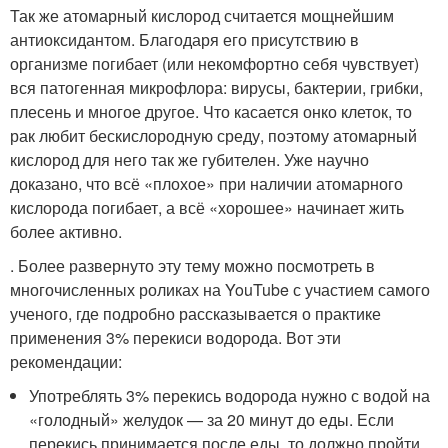
Так же атомарный кислород считается мощнейшим
антиоксидантом. Благодаря его присутствию в
организме погибает (или некомфортно себя чувствует)
вся патогенная микрофлора: вирусы, бактерии, грибки,
плесень и многое другое. Что касается онко клеток, то
рак любит бескислородную среду, поэтому атомарный
кислород для него так же губителен. Уже научно
доказано, что всё «плохое» при наличии атомарного
кислорода погибает, а всё «хорошее» начинает жить
более активно.
. Более развернуто эту тему можно посмотреть в
многочисленных роликах на YouTube с участием самого
ученого, где подробно рассказывается о практике
применения 3% перекиси водорода. Вот эти
рекомендации:
Употреблять 3% перекись водорода нужно с водой на
«голодный» желудок — за 20 минут до еды. Если
перекись принимается после еды, то должно пройти