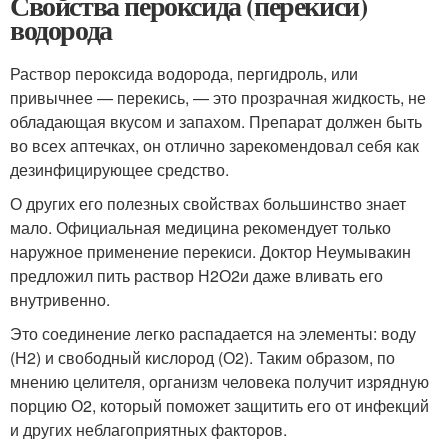
Свойства пероксида (перекиси)
водорода
Раствор пероксида водорода, пергидроль, или
привычнее — перекись, — это прозрачная жидкость, не
обладающая вкусом и запахом. Препарат должен быть
во всех аптечках, он отлично зарекомендовал себя как
дезинфицирующее средство.
О других его полезных свойствах большинство знает
мало. Официальная медицина рекомендует только
наружное применение перекиси. Доктор Неумывакин
предложил пить раствор Н
2
О
2
и даже вливать его
внутривенно.
Это соединение легко распадается на элементы: воду
(Н
2
) и свободный кислород (О
2
). Таким образом, по
мнению целителя, организм человека получит изрядную
порцию О
2
, который поможет защитить его от инфекций
и других неблагоприятных факторов.