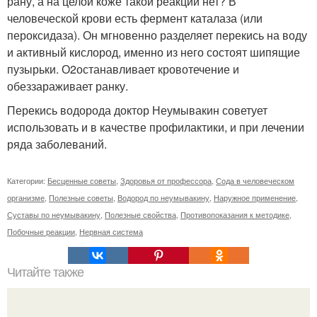
рану, а на целой коже такой реакции нет? В
человеческой крови есть фермент каталаза (или
пероксидаза). Он мгновенно разделяет перекись на воду
и активный кислород, именно из него состоят шипящие
пузырьки. О
2
останавливает кровотечение и
обеззараживает ранку.
Перекись водорода доктор Неумывакин советует
использовать и в качестве профилактики, и при лечении
ряда заболеваний.
Категории:
Бесценные советы
,
Здоровья от профессора
,
Сода в человеческом
организме
,
Полезные советы
,
Водород по неумывакину
,
Наружное применение
,
Суставы по неумывакину
,
Полезные свойства
,
Противопоказания к методике
,
Побочные реакции
,
Нервная система
Читайте также