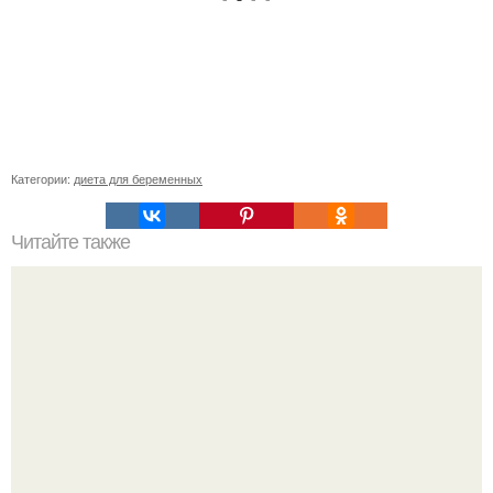
Категории:
диета для беременных
Читайте также
Метабуст нужен не "Идеальным", а живым людям.