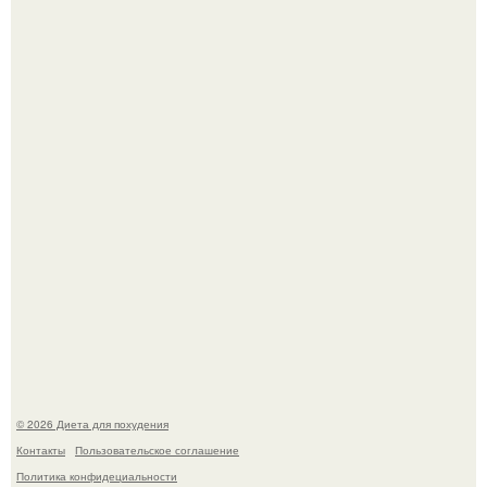
180626: вау, прошло уже 4 месяца с тех пор, как Чо боа
родила.
Синдром красной кожи: британец превратил себя в
инвалида из-за бесконтрольного использования мази.
© 2026 Диета для похудения
Контакты
Пользовательское соглашение
Политика конфидециальности