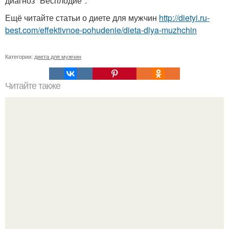
диагноз "Бесплодие".
Ещё читайте статьи о диете для мужчин
http://dietyi.ru-
best.com/effektivnoe-pohudenie/dieta-dlya-muzhchin
Категории:
диета для мужчин
Читайте также
Атомная диета. Атомная диета чередование углеводных
и белковых дней предполагает.