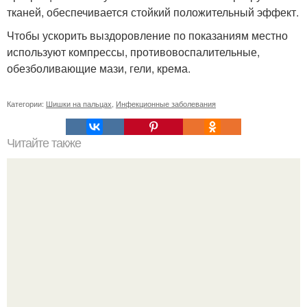
тканей, обеспечивается стойкий положительный эффект.
Чтобы ускорить выздоровление по показаниям местно
используют компрессы, противовоспалительные,
обезболивающие мази, гели, крема.
Категории:
Шишки на пальцах
,
Инфекционные заболевания
Читайте также
Уход за собой по дням недели на месяц. План ухода за
собой за 30 минут на неделю?