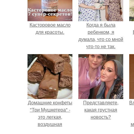
Касторовое масло
Когда я была
для красоты.
ребенком, я
думала, что со мной
что-то не так.
Домашние конфеты
Представляете,
В
"Три Мушкетера" -
какая грустная
это легкая,
новость?
воздушная
м
шоколадная нуга,
д