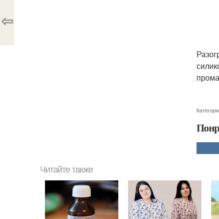
⇦
Разог
силик
прома
Категори
Понр
Читайте также