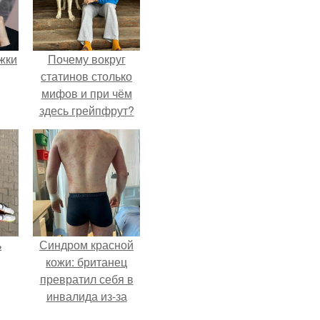
ожки
Почему вокруг
статинов столько
мифов и при чём
здесь грейпфрут?
ь
Синдром красной
кожи: британец
превратил себя в
инвалида из-за
бесконтрольного