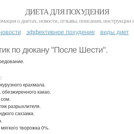
ДИЕТА ДЛЯ ПОХУДЕНИЯ
мация о диетах, новости, отзывы, описания, инструкции 
новости
эффективное похудение
виды диет
тик по дюкану "После Шести".
редование.
:
укурузного крахмала.
л. обезжиренного какао.
л сом.
етик разрыхлителя.
идкого сахзама.
.
л мягкого творожка 0%.