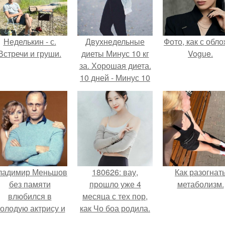
Неделькин - с.
Двухнедельные
Фото, как с обл
Встречи и груши.
диеты Минус 10 кг
Vogue.
за. Хорошая диета.
10 дней - Минус 10
кг.
ладимир Меньшов
180626: вау,
Как разогнат
без памяти
прошло уже 4
метаболизм.
влюбился в
месяца с тех пор,
олодую актрису и
как Чо боа родила.
аже решил уйти от