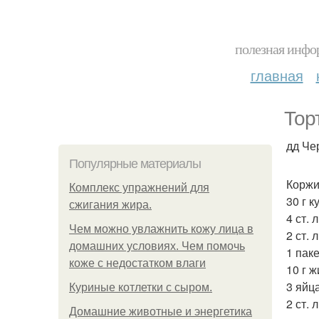
полезная инфор
главная
Тор
дд Че
Популярные материалы
Коржи
Комплекс упражнений для
30 г к
сжигания жира.
4 ст. 
Чем можно увлажнить кожу лица в
2 ст. 
домашних условиях. Чем помочь
1 пак
коже с недостатком влаги
10 г ж
3 яйца
Куриные котлетки с сыром.
2 ст. 
Домашние животные и энергетика