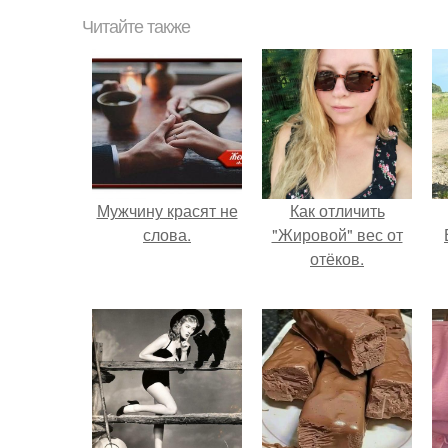
Читайте также
Мужчину красят не
Как отличить
слова.
"Жировой" вес от
отёков.