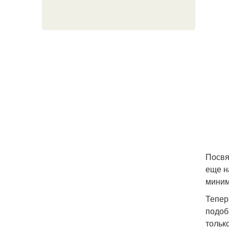
Посвя
еще н
миним
Тепер
подоб
тольк