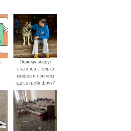
а
Почему вокруг
статинов столько
мифов и при чём
здесь грейпфрут?