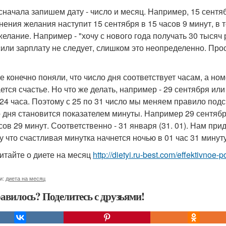
 сначала запишем дату - число и месяц. Например, 15 сентяб
нения желания наступит 15 сентября в 15 часов 9 минут, в 
желание. Например - "хочу с нового года получать 30 тысяч
или зарплату не следует, слишком это неопределенно. Проси
е конечно поняли, что число дня соответствует часам, а но
тся счастье. Но что же делать, например - 29 сентября или 
 24 часа. Поэтому с 25 по 31 число мы меняем правило подс
 дня становится показателем минуты. Например 29 сентябр
асов 29 минут. Соответственно - 31 января (31. 01). Нам при
у что счастливая минутка начнется ночью в 01 час 31 минуту
итайте о диете на месяц
http://dietyi.ru-best.com/effektivnoe
и:
диета на месяц
авилось? Поделитесь с друзьями!