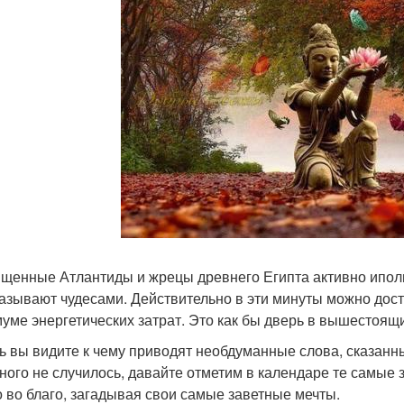
щенные Атлантиды и жрецы древнего Египта активно ипольз
азывают чудесами. Действительно в эти минуты можно дос
уме энергетических затрат. Это как бы дверь в вышестоящ
ь вы видите к чему приводят необдуманные слова, сказанн
ного не случилось, давайте отметим в календаре те самые 
о во благо, загадывая свои самые заветные мечты.