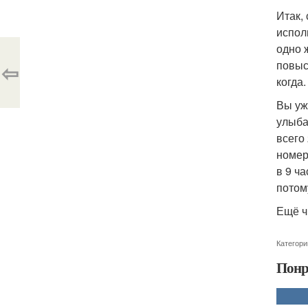
Итак,
испол
одно 
повыс
⇦
когда.
Вы уж
улыбае
всего
номер
в 9 ч
потом
Ещё ч
Категори
Понр