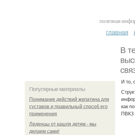
полезная инфор
главная
В т
выс
свя
И то,
Популярные материалы
Струк
инфор
Понимание действий желатина для
как п
суставов и правильный способ его
ПВКЗ 
применения
Леденцы от кашля детям - мы
делаем сами!