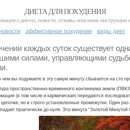
ДИЕТА ДЛЯ ПОХУДЕНИЯ
мация о диетах, новости, отзывы, описания, инструкции 
новости
эффективное похудение
виды диет
ечении каждых суток существует одн
шими силами, управляющими судьбо
зи.
 о чем вы подумаете в эту самую минуту сбывается на сто п
тура пространственно-временного континиума земли (ПВКЗ) 
мация (в том числе и кармическая) передаются последовате
о цепочке, но в строго установленные промежутки. Один раз
падает практически до нуля. Эта минута "Золотой Минутой 