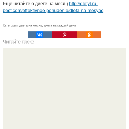
Ещё читайте о диете на месяц
http://dietyi.ru-
best.com/effektivnoe-pohudenie/dieta-na-mesyac
Категории:
диета на месяц
,
диета на каждый день
Читайте также
Активированный уголь - продукт для нашей красоты!