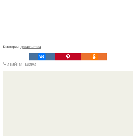
Категории:
дюкана атака
Читайте также
Делайте это раз в неделю - и ваше лицо будет выглядеть
на 10 лет моложе.