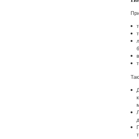
При
Так