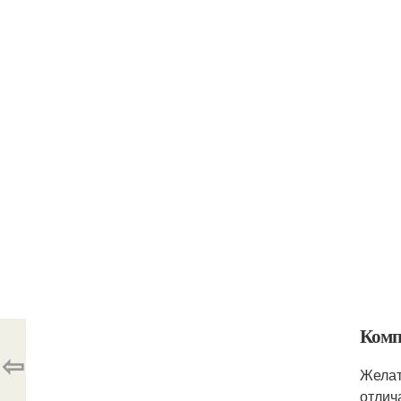
Комп
⇦
Желат
отлич