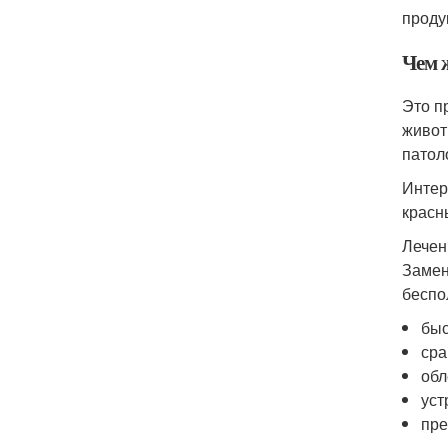
проду
Чем 
Это п
живот
патол
Интер
красн
Лечен
Замен
беспо
быс
сра
обл
уст
пре