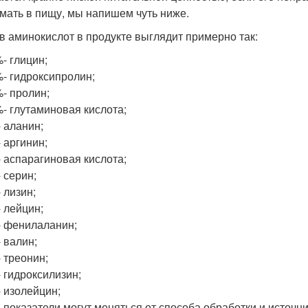
мать в пищу, мы напишем чуть ниже.
в аминокислот в продукте выглядит примерно так:
- глицин;
- гидроксипролин;
- пролин;
- глутаминовая кислота;
 аланин;
 аргинин;
 аспарагиновая кислота;
 серин;
 лизин;
 лейцин;
 фенилаланин;
 валин;
 треонин;
 гидроксилизин;
 изолейцин;
 показатели могут меняться от способа обработки и источни