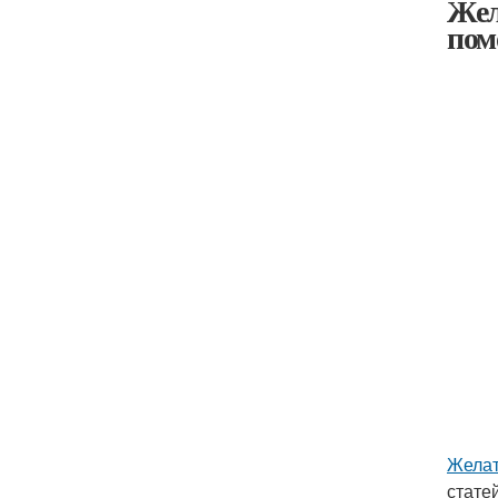
Жел
пом
Желат
стате