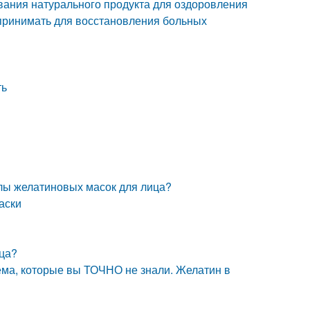
ования натурального продукта для оздоровления
о принимать для восстановления больных
ть
илы желатиновых масок для лица?
аски
ица?
а, которые вы ТОЧНО не знали. Желатин в