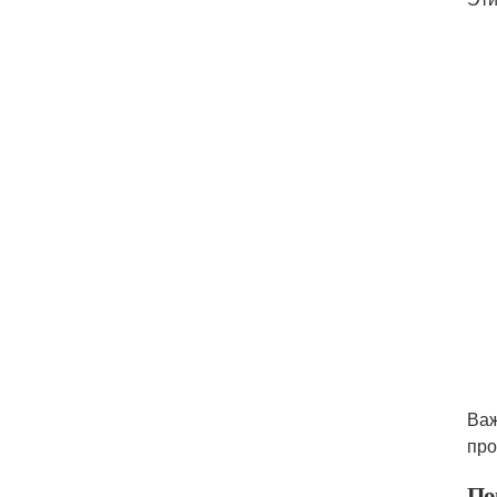
Важ
про
По