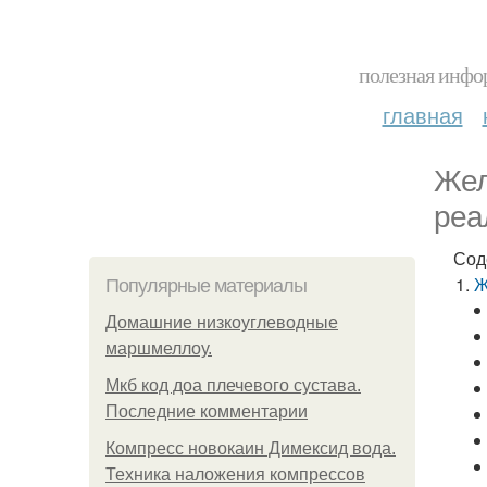
полезная инфор
главная
Жел
реа
Сод
Ж
Популярные материалы
Домашние низкоуглеводные
маршмеллоу.
Мкб код доа плечевого сустава.
Последние комментарии
Компресс новокаин Димексид вода.
Техника наложения компрессов