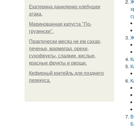
Ж
Екатерина даниленко хлебушек
х
атака.
с
Маринованная капуста "По-
грузински".
Ж
Практически месяц не ем сахар,
печенье, мармелад, орехи,
сухофрукты, сладкие, кислые,
К
красные фрукты и овощи.
К
Кефирный коктейль для позднего
К
перекуса.
В
Б