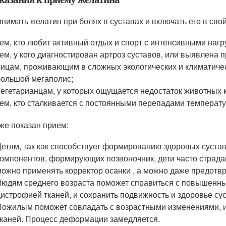
нимать желатин при болях в суставах и включать его в сво
тем, кто любит активный отдых и спорт с интенсивными нагр
тем, у кого диагностирован артроз суставов, или выявлена
лицам, проживающим в сложных экологических и климатичес
большой мегаполис;
вегетарианцам, у которых ощущается недостаток животных к
тем, кто сталкивается с постоянными перепадами температу
же показан прием:
Детям, так как способствует формированию здоровых суставо
компонентов, формирующих позвоночник, дети часто страда
можно применять корректор осанки , а можно даже предотв
Людям среднего возраста поможет справиться с повышенны
дистрофией тканей, и сохранить подвижность и здоровье су
Пожилым поможет совладать с возрастными изменениями, и
тканей. Процесс деформации замедляется.