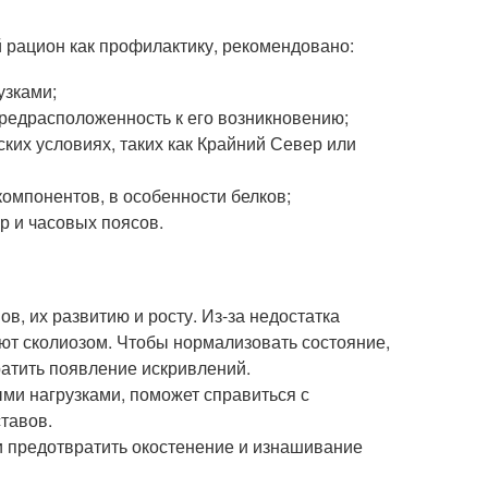
й рацион как профилактику, рекомендовано:
узками;
 предрасположенность к его возникновению;
ких условиях, таких как Крайний Север или
омпонентов, в особенности белков;
р и часовых поясов.
в, их развитию и росту. Из-за недостатка
ют сколиозом. Чтобы нормализовать состояние,
ратить появление искривлений.
ми нагрузками, поможет справиться с
ставов.
 предотвратить окостенение и изнашивание