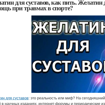
атин для суставов, как пить. Желатин 
ощь при травмах в спорте?
ин для суставов
: это реальность или миф? На сегодняшни
й в научных изданиях, интернет-форумы и периодические и