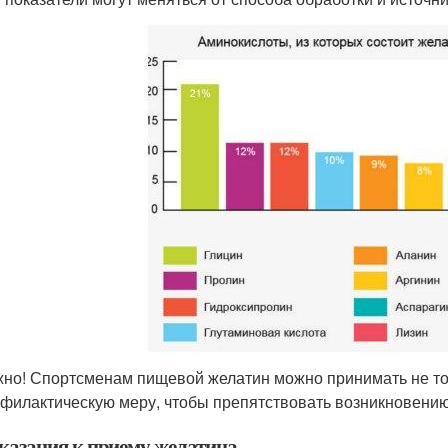
но! Спортсменам пищевой желатин можно принимать не толь
филактическую меру, чтобы препятствовать возникновению
казания к приему желатина