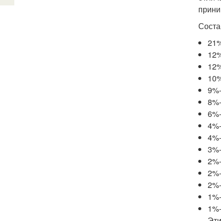
прини
Соста
21%
12%
12%
10%
9%-
8%-
6%-
4%-
4%-
3%-
2%-
2%-
2%-
1%-
1%-
Эти