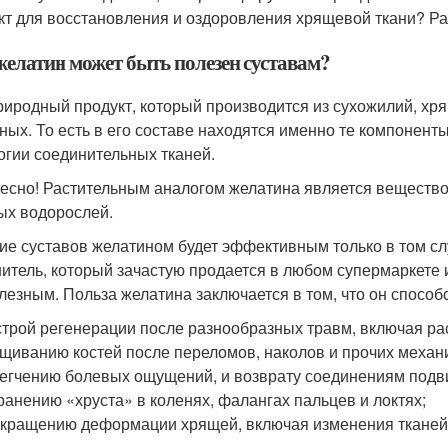
кт для восстановления и оздоровления хрящевой ткани? Р
желатин может быть полезен суставам?
риродный продукт, который производится из сухожилий, хря
ных. То есть в его составе находятся именно те компонент
огии соединительных тканей.
есно! Растительным аналогом желатина является вещество 
ых водорослей.
ие суставов желатином будет эффективным только в том сл
итель, который зачастую продается в любом супермаркете
лезным. Польза желатина заключается в том, что он способс
трой регенерации после разнообразных травм, включая ра
щиванию костей после переломов, наколов и прочих механ
егчению болевых ощущений, и возврату соединениям подв
ранению «хруста» в коленях, фалангах пальцев и локтях;
кращению деформации хрящей, включая изменения тканей 