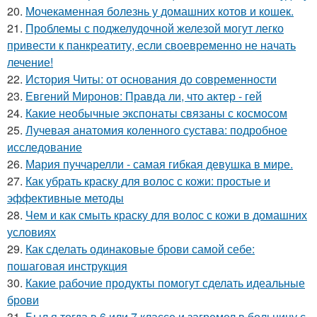
20.
Мочекаменная болезнь у домашних котов и кошек.
21.
Проблемы с поджелудочной железой могут легко
привести к панкреатиту, если своевременно не начать
лечение!
22.
История Читы: от основания до современности
23.
Евгений Миронов: Правда ли, что актер - гей
24.
Какие необычные экспонаты связаны с космосом
25.
Лучевая анатомия коленного сустава: подробное
исследование
26.
Мария пуччарелли - самая гибкая девушка в мире.
27.
Как убрать краску для волос с кожи: простые и
эффективные методы
28.
Чем и как смыть краску для волос с кожи в домашних
условиях
29.
Как сделать одинаковые брови самой себе:
пошаговая инструкция
30.
Какие рабочие продукты помогут сделать идеальные
брови
31.
Был я тогда в 6 или 7 классе и загремел в больницу с