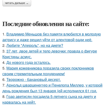
читать дальше →
Последние обновления на сайте:
1.
Владимир Меньшов без памяти влюбился в молодую
актрису и даже решил уйти от алентовой ради неё.
2.
Любите "Апероль", но на диете?
3.
37 лет, двое детей и тело девочки: правда о фигуре
Кристины асмус.
4.
До нового года осталось.
5.
Мария кожевникова поразила своих поклонников
своим стремительным похудением!
6.
Творожно - банановый десерт.
7.
Арнольд шварценеггер и Пенелопа Миллер, у которой
день рождения был 13 января (ей исполнился 61 год.
8.
Гоар аветисян посадила 5-летнего сына на диету и
нарвалась на хейт.