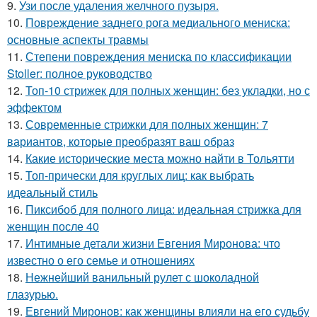
9.
Узи после удаления желчного пузыря.
10.
Повреждение заднего рога медиального мениска:
основные аспекты травмы
11.
Степени повреждения мениска по классификации
Stoller: полное руководство
12.
Топ-10 стрижек для полных женщин: без укладки, но с
эффектом
13.
Современные стрижки для полных женщин: 7
вариантов, которые преобразят ваш образ
14.
Какие исторические места можно найти в Тольятти
15.
Топ-прически для круглых лиц: как выбрать
идеальный стиль
16.
Пиксибоб для полного лица: идеальная стрижка для
женщин после 40
17.
Интимные детали жизни Евгения Миронова: что
известно о его семье и отношениях
18.
Нежнейший ванильный рулет с шоколадной
глазурью.
19.
Евгений Миронов: как женщины влияли на его судьбу