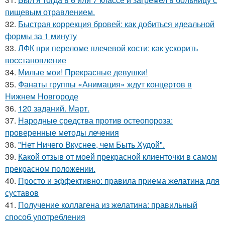
пищевым отравлением.
32.
Быстрая коррекция бровей: как добиться идеальной
формы за 1 минуту
33.
ЛФК при переломе плечевой кости: как ускорить
восстановление
34.
Милые мои! Прекрасные девушки!
35.
Фанаты группы «Анимация» ждут концертов в
Нижнем Новгороде
36.
120 заданий. Март.
37.
Народные средства против остеопороза:
проверенные методы лечения
38.
"Нет Ничего Вкуснее, чем Быть Худой".
39.
Какой отзыв от моей прекрасной клиенточки в самом
прекрасном положении.
40.
Просто и эффективно: правила приема желатина для
суставов
41.
Получение коллагена из желатина: правильный
способ употребления