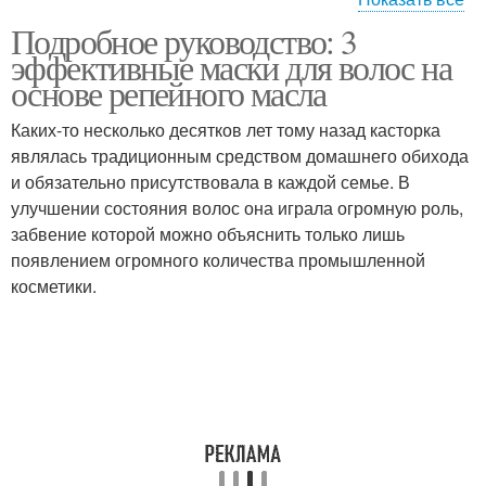
Подробное руководство: 3
Маска для волос
Маски для роста
эффективные маски для волос на
основе репейного масла
Каких-то несколько десятков лет тому назад касторка
Маски с репейным
являлась традиционным средством домашнего обихода
Витаминная маска
маслом
и обязательно присутствовала в каждой семье. В
улучшении состояния волос она играла огромную роль,
забвение которой можно объяснить только лишь
появлением огромного количества промышленной
Маска для
Маска при выпадении
косметики.
восстановления
Маска с репейным
Многокомпонентные
маслом
маски