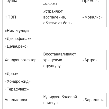
Группа
Примеры
эффект
Устраняют
НПВП
воспаление,
«Мовалис»
облегчают боль
«Нимесулид»
«Диклофенак»
«Целебрекс»
Восстанавливают
Хондропротекторы
хрящевую
«Артра»
структуру
«Дона»
«Хондроксид»
«Терафлекс»
Купируют болевой
Анальгетики
«Баралгин»
приступ