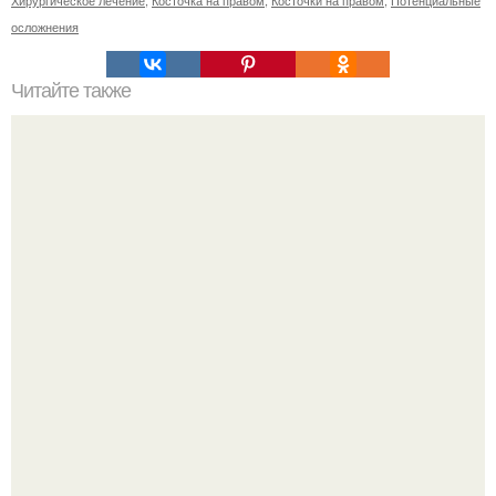
Хирургическое лечение
,
Косточка на правом
,
Косточки на правом
,
Потенциальные
осложнения
Читайте также
Создайте собственную маску для сухой кожи в
домашних условиях