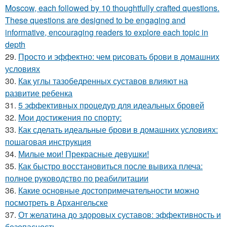
Moscow, each followed by 10 thoughtfully crafted questions.
These questions are designed to be engaging and
informative, encouraging readers to explore each topic in
depth
29.
Просто и эффектно: чем рисовать брови в домашних
условиях
30.
Как углы тазобедренных суставов влияют на
развитие ребенка
31.
5 эффективных процедур для идеальных бровей
32.
Мои достижения по спорту:
33.
Как сделать идеальные брови в домашних условиях:
пошаговая инструкция
34.
Милые мои! Прекрасные девушки!
35.
Как быстро восстановиться после вывиха плеча:
полное руководство по реабилитации
36.
Какие основные достопримечательности можно
посмотреть в Архангельске
37.
От желатина до здоровых суставов: эффективность и
безопасность