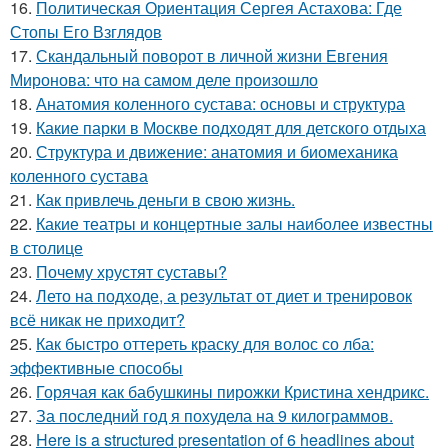
16.
Политическая Ориентация Сергея Астахова: Где
Стопы Его Взглядов
17.
Скандальный поворот в личной жизни Евгения
Миронова: что на самом деле произошло
18.
Анатомия коленного сустава: основы и структура
19.
Какие парки в Москве подходят для детского отдыха
20.
Структура и движение: анатомия и биомеханика
коленного сустава
21.
Как привлечь деньги в свою жизнь.
22.
Какие театры и концертные залы наиболее известны
в столице
23.
Почему хрустят суставы?
24.
Лето на подходе, а результат от диет и тренировок
всё никак не приходит?
25.
Как быстро оттереть краску для волос со лба:
эффективные способы
26.
Горячая как бабушкины пирожки Кристина хендрикс.
27.
За последний год я похудела на 9 килограммов.
28.
Here is a structured presentation of 6 headlines about