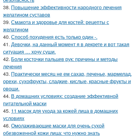
38.
Повышение эффективности народного лечения
желатином суставов
39.
Смакота и здоровье для костей: рецепты с
желатином
40.
Способ похудения есть только один -.
41.
Девочки, на данный момент я в декрете и вот такая
ситуация … хочу суши.
42.
Боли косточки пальцев рук: причины и методы
лечения
43.
Практически месяц не ем сахар, печенье, мармелад,
орехи, сухофрукты, сладкие, кислые, красные фрукты и
овощи.
44.
В домашних условиях: создание эффективной
питательной маски
45.
11 масок для ухода за кожей лица в домашних
условиях
46.
Омолаживающие маски для очень сухой
обезвоженной кожи лица: что нужно знать