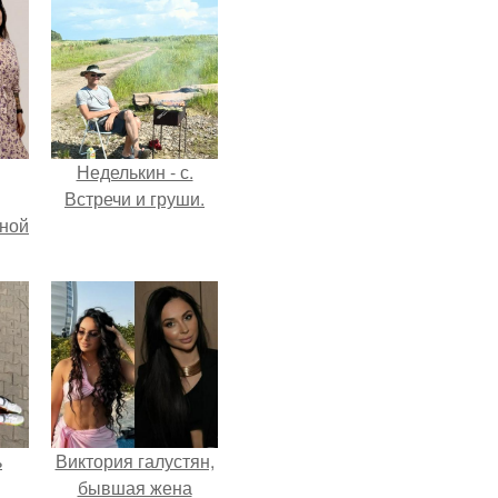
Неделькин - с.
Встречи и груши.
мной
ь
Виктория галустян,
бывшая жена