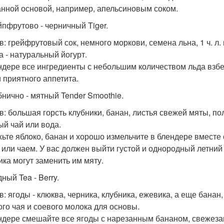
нной основой, например, апельсиновым соком.
ейпфрутово - черничный Tiger.
в: грейфрутовый сок, немного моркови, семена льна, 1 ч. л.
а - натуральный йогурт.
ндере все ингредиенты с небольшим количеством льда взбе
и приятного аппетита.
убнично - мятный Tender Smoothie.
в: большая горсть клубники, банан, листья свежей мяты, пол
ый чай или вода.
ьте яблоко, банан и хорошо измельчите в блендере вместе 
 или чаем. У вас должен выйти густой и однородный летний
ика могут заменить им мяту.
дный Tea - Berry.
в: ягоды - клюква, черника, клубника, ежевика, а еще банан
ого чая и соевого молока для основы.
ндере смешайте все ягоды с нарезанным бананом, свежез