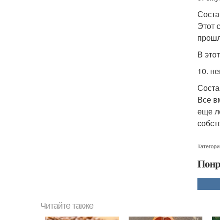
Соста
Этот 
прошл
В это
10. н
Соста
Все в
еще л
собст
Категори
Понр
Читайте также