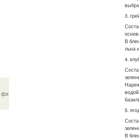
выбра
3. гр
Соста
основ
В бле
льна 
4. кл
Соста
зелен
Нареж
⇦
водой
базил
5. яго
Соста
зелен
В бле