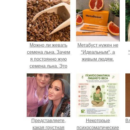
Можно ли жевать
Метабуст нужен не
семена льна. Зачем
"Идеальным", а
я постоянно жую
живым людям.
семена льна. Это
должен знать
каждый, особенно
женщины старше
35 лет!
Представляете,
Некоторые
В
какая грустная
психосоматические