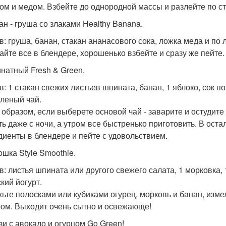
ом и медом. Взбейте до однородной массы и разлейте по ст
ан - груша со злаками Healthy Banana.
в: груша, банан, стакан ананасового сока, ложка меда и по 
йте все в блендере, хорошенько взбейте и сразу же пейте.
инатный Fresh & Green.
в: 1 стакан свежих листьев шпината, банан, 1 яблоко, сок п
еленый чай.
 образом, если выберете основой чай - заварите и остудит
ть даже с ночи, а утром все быстренько приготовить. В остал
диенты в блендере и пейте с удовольствием.
ошка Style Smoothie.
в: листья шпината или другого свежего салата, 1 морковка, 1
кий йогурт.
ьте полосками или кубиками огурец, морковь и банан, измел
ом. Выходит очень сытно и освежающе!
узи с авокадо и огурцом Go Green!