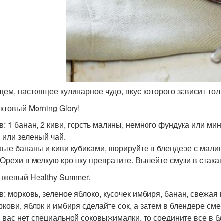
бщем, настоящее кулинарное чудо, вкус которого зависит толь
уктовый Morning Glory!
: 1 банан, 2 киви, горсть малины, немного фундука или минд
 или зеленый чай.
ьте бананы и киви кубиками, пюрируйте в блендере с мали
 Орехи в мелкую крошку превратите. Вылейте смузи в стака
анжевый Healthy Summer.
в: морковь, зеленое яблоко, кусочек имбиря, банан, свежая 
ркови, яблок и имбиря сделайте сок, а затем в блендере см
у вас нет специальной соковыжималки, то соедините все в бл