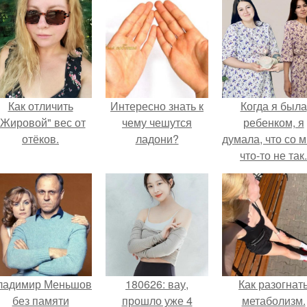
Как отличить
Интересно знать к
Когда я была
"Жировой" вес от
чему чешутся
ребенком, я
отёков.
ладони?
думала, что со 
что-то не так.
ладимир Меньшов
180626: вау,
Как разогнат
без памяти
прошло уже 4
метаболизм.