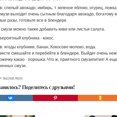
в: спелый авокадо, имбирь, 1 зеленое яблоко, огурец, ложка
смузи выходит очень сытным благодаря авокадо, богатому в
ые разы, готовьте все в блендере.
т смузи можно также добавить киви или листья салата.
евероятный клубника - кокос.
в: ягоды клубники, банан, Кокосове молоко, вода.
месте смешайте и перебейте в блендере. Выйдет очень неж
ожечку какао - порошка. Что ж, приятного смузипития! А е
венных смузи.
и:
быстрая диета
авилось? Поделитесь с друзьями!