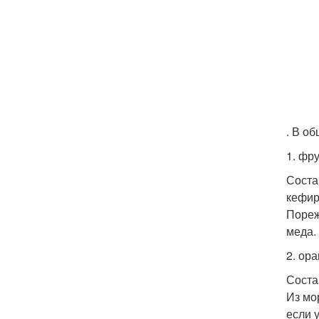
. В о
1. фр
Состав
кефир
Пореж
меда.
2. ор
Соста
Из мо
если 