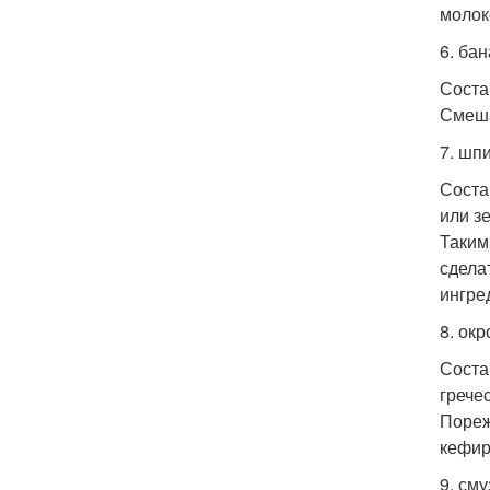
молок
6. бан
Соста
Смеша
7. шп
Соста
или з
Таким
сдела
ингре
8. окр
Соста
гречес
Пореж
кефир
9. см