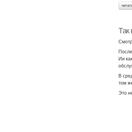
читат
Так 
Смотр
После
Ии ка
обслу
В сре
том ж
Это не