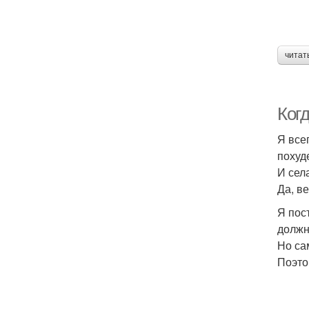
читат
Когд
Я все
похуде
И сел
Да, в
Я пос
должн
Но са
Поэто