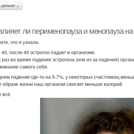
ь дальше →
влияет ли перименопауза и менопауза на 
ите, что я узнала.
 40, после 45 эстроген падает в организме.
к раз во время падения эстрогена (или из-за падения) орга
живание самого себя.
днем падение где-то на 5-7%, у некоторых счастливиц меньш
е образе жизни наш организм сжигает меньше калорий.
 всё.