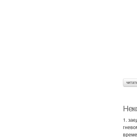
читат
Нек
1. за
гнево
време