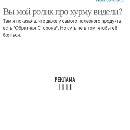
Вы мой ролик про хурму видели?
диета на месяц
диета для похудения
Там я показала, что даже у самого полезного продукта
есть "Обратная Сторона". Но суть не в том, чтобы её
бояться.
диета для ленивых
сайты диет