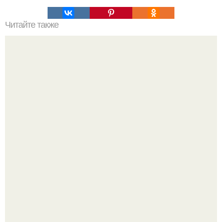
Читайте также
Список продуктов на одного человека. Список продуктов
на неделю (две) на 1 человека.