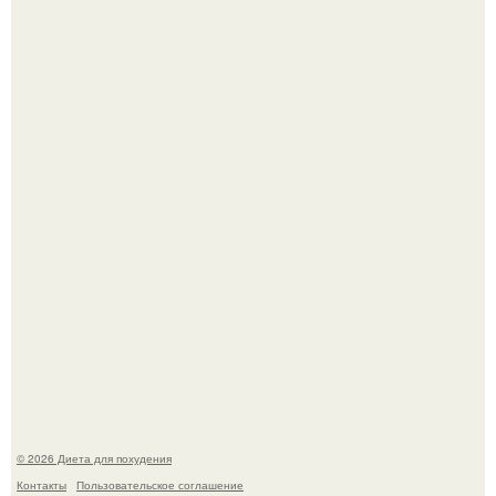
180626: вау, прошло уже 4 месяца с тех пор, как Чо боа
родила.
Это Моника - ей 26.
© 2026 Диета для похудения
Контакты
Пользовательское соглашение