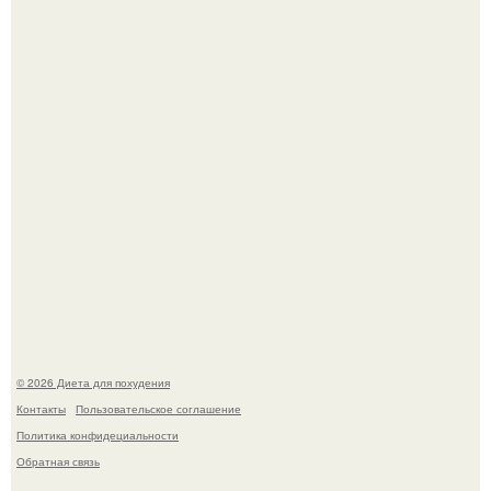
Это Моника - ей 26.
Виктория галустян, бывшая жена юмориста Михаила
галустяна, рассказала о неожиданных последствиях
развода.
© 2026 Диета для похудения
Контакты
Пользовательское соглашение
Политика конфидециальности
Обратная связь