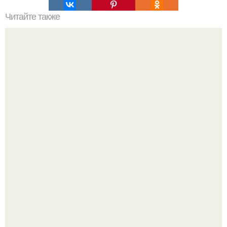
Читайте также
Уход за собой по дням недели на месяц. План ухода за
собой за 30 минут на неделю?
Метабуст нужен не "Идеальным", а живым людям.