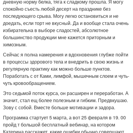
дневную норму белка, тяга к сладкому прошла. Я могу
спокойно съесть любой десерт на празднике без
последующего срыва. Могу легко остановиться и не
доедать, если торт не вкусный. Да и вообще стала очень
избирательна в выборе сладостей, абсолютное
большинство продукции мне кажется приторным и
химозным.
Сейчас я полна намерения и вдохновения глубже пойти
в процессы здорового тела и внедрить в свою жизнь и
регулярную практику как можно больше пунктов.
Поработать с от Ками, лимфой, мышечным слоем и чуть-
чуть кровообращением.
Это седьмой поток курса, он расширен и переработан. А
значит, стал ещ более полезным и гибким. Предвкушаю.
Зову с собой. Вместе больше мотивации и задора.
Программа стартует 5 марта, а вот 25 февраля в 19. 00
пройд т большой бесплатный вебинар, на котором
Катерина расскажет, какие ошибки обычно совершают