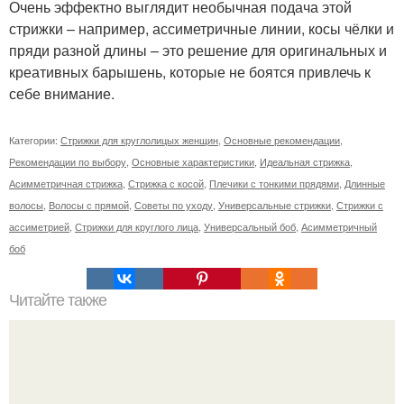
Очень эффектно выглядит необычная подача этой
стрижки – например, ассиметричные линии, косы чёлки и
пряди разной длины – это решение для оригинальных и
креативных барышень, которые не боятся привлечь к
себе внимание.
Категории:
Стрижки для круглолицых женщин
,
Основные рекомендации
,
Рекомендации по выбору
,
Основные характеристики
,
Идеальная стрижка
,
Асимметричная стрижка
,
Стрижка с косой
,
Плечики с тонкими прядями
,
Длинные
волосы
,
Волосы с прямой
,
Советы по уходу
,
Универсальные стрижки
,
Стрижки с
ассиметрией
,
Стрижки для круглого лица
,
Универсальный боб
,
Асимметричный
боб
Читайте также