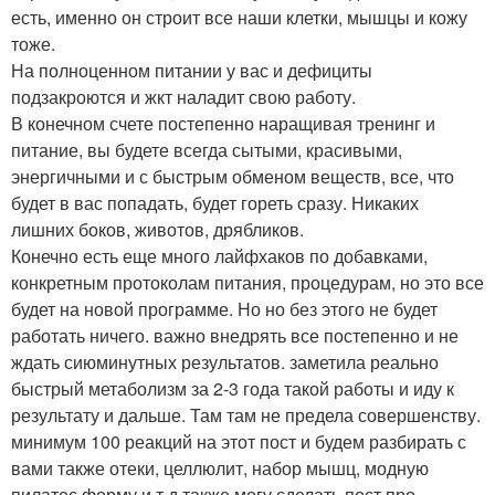
есть, именно он строит все наши клетки, мышцы и кожу
тоже.
На полноценном питании у вас и дефициты
подзакроются и жкт наладит свою работу.
В конечном счете постепенно наращивая тренинг и
питание, вы будете всегда сытыми, красивыми,
энергичными и с быстрым обменом веществ, все, что
будет в вас попадать, будет гореть сразу. Никаких
лишних боков, животов, дрябликов.
Конечно есть еще много лайфхаков по добавками,
конкретным протоколам питания, процедурам, но это все
будет на новой программе. Но но без этого не будет
работать ничего. важно внедрять все постепенно и не
ждать сиюминутных результатов. заметила реально
быстрый метаболизм за 2-3 года такой работы и иду к
результату и дальше. Там там не предела совершенству.
минимум 100 реакций на этот пост и будем разбирать с
вами также отеки, целлюлит, набор мышц, модную
пилатес форму и т д также могу сделать пост про