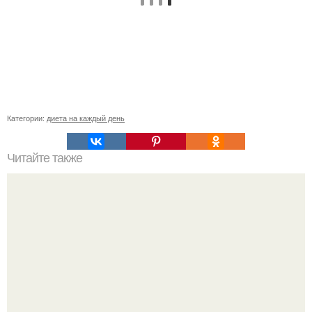
Категории:
диета на каждый день
Читайте также
Восстановление волос с помощью маски из яиц: секрет
красоты и здоровья