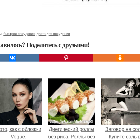
и:
быстрое похудение
,
диета для похудения
авилось? Поделитесь с друзьями!
ото, как с обложки
Диетический роллы
Заговор на сол
Vogue.
без риса. Роллы без
Купите соль 