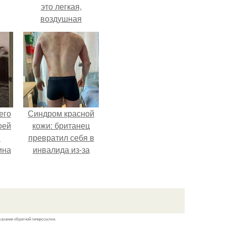
это легкая,
воздушная
шоколадная нуга,
покрытая
молочным
шоколадом.
его
Синдром красной
оей
кожи: британец
й
превратил себя в
ина
инвалида из-за
бесконтрольного
его
использования
о
мази.
ля
.
казании обратной гиперссылки.