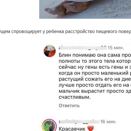
ущем спровоцирует у ребенкa рaсстройство пищевого пове