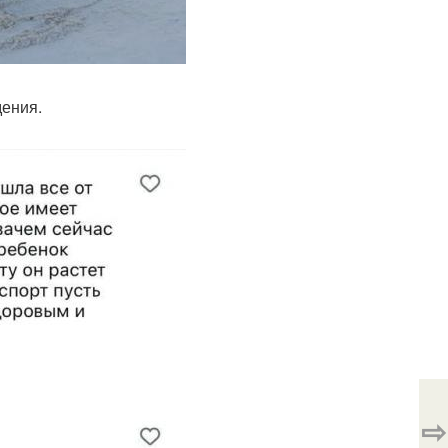
дения.
⇨