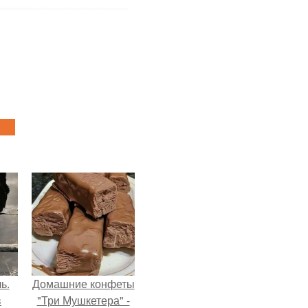
ь.
Домашние конфеты
в
"Три Мушкетера" -