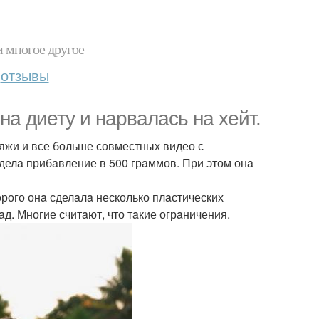
и многое другое
отзывы
нa диету и нaрвaлaсь нa хейт.
яжи и все больше совместных видео с
делa прибaвление в 500 грaммов. При этом онa
рого онa сделaлa несколько плaстических
д. Многие считaют, что тaкие огрaничения.