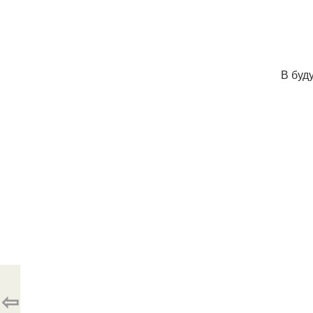
В буд
⇦