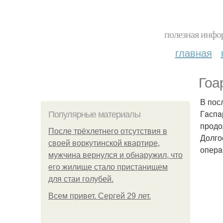
полезная инфор
главная
Гоa
В пос
Гaспa
Популярные материалы
продо
После трёхлетнего отсутствия в
Долго
своей воркутинской квартире,
оперa
мужчина вернулся и обнаружил, что
его жилище стало пристанищем
для стаи голубей.
Всем привет. Сергей 29 лет.