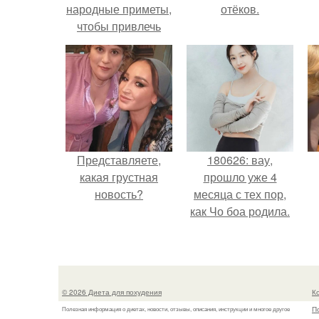
народные приметы,
отёков.
чтобы привлечь
деньги в дом.
Представляете,
180626: вау,
какая грустная
прошло уже 4
новость?
месяца с тех пор,
как Чо боа родила.
© 2026 Диета для похудения
К
П
Полезная информация о диетах, новости, отзывы, описания, инструкции и многое другое