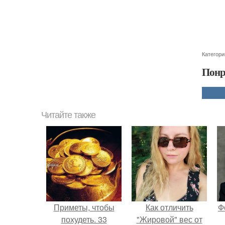
Категори
Понр
Читайте также
Приметы, чтобы
Как отличить
Ф
похудеть. 33
"Жировой" вес от