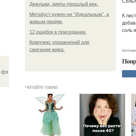
Соль/
Девушки, диеты прошлый век.
Метабуст нужен не "Идеальным", а
К лис
живым людям.
добав
соль и
12 ошибок в приседании.
Комплекс упражнений для
сжигания жира.
Категори
Понр
⇦
Читайте также