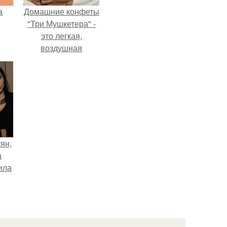
а
Домашние конфеты
"Три Мушкетера" -
это легкая,
воздушная
шоколадная нуга,
покрытая
молочным
шоколадом.
ян,
а
ила
х
х