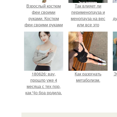
Взрослый костюм
Так влияет ли
феи своими
перименопауза и
руками. Костюм
менопауза на вес
ду
феи своими руками
или все это
за несколько часов
ерунда?
180626: вау,
Как разогнать
Э
прошло уже 4
метаболизм.
месяца с тех пор,
как Чо боа родила.