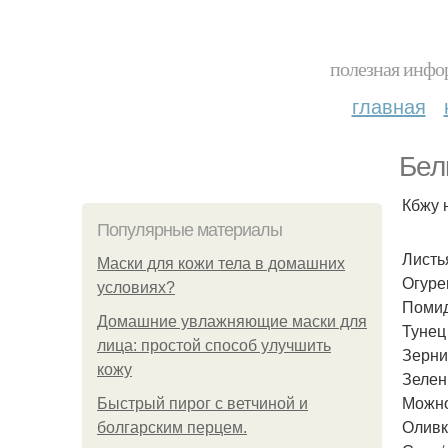
полезная инфор
главная
Бел
Кбжу 
Популярные материалы
Листья
Маски для кожи тела в домашних
Огурец
условиях?
Помид
Домашние увлажняющие маски для
Тунец 
лица: простой способ улучшить
Зернис
кожу
Зелен
Можно
Быстрый пирог с ветчиной и
Оливко
болгарским перцем.