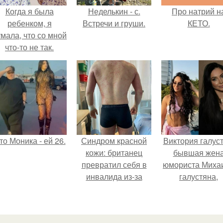
Когда я была
Неделькин - с.
Про натрий н
ребенком, я
Встречи и груши.
КЕТО.
мала, что со мной
что-то не так.
то Моника - ей 26.
Синдром красной
Виктория галуст
кожи: британец
бывшая жен
превратил себя в
юмориста Миха
инвалида из-за
галустяна,
бесконтрольного
рассказала о
использования
неожиданны
мази.
последствия