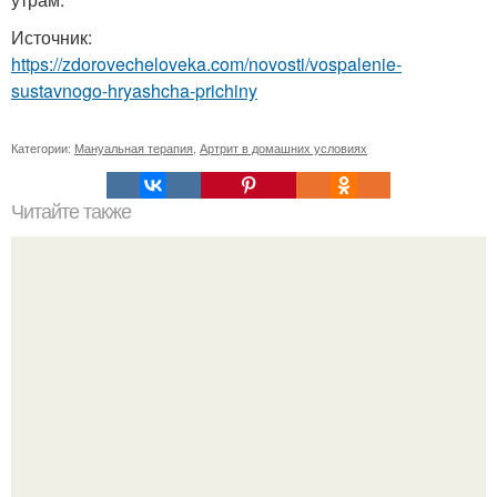
Источник:
https://zdorovecheloveka.com/novosti/vospalenie-
sustavnogo-hryashcha-prichiny
Категории:
Мануальная терапия
,
Артрит в домашних условиях
Читайте также
* Заговор на похудение перед сном *.