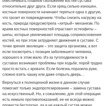
обеспечивать плавное скольжение костей сустава
относительно друг друга. Если хрящ сильно изношен,
костные поверхности начинают тереться одна о другую,
что грозит их повреждением. Чтобы снизить нагрузку на
кость, природа предусмотрела «хитрый» механизм. По
краям костных поверхностей отрастают остеофиты –
шипы, которые увеличивают площадь соприкосновения
костей, но при этом затрудняют движения в суставе. С
точки зрения эволюции – это защита организма, а вот
если посмотреть с позиции заболевшего человека,
хорошего в этом мало. Из-за тугоподвижности в
суставах возникают проблемы при ходьбе, порой трудно
просто встать с кровати. Если болезнь поразила руки,
сложно взять чашку или даже открыть дверь…
Вернуться к полноценной жизни в данном случае
помогает только эндопротезирование – замена сустава
на искусственный. Но, к сожалению, для этой операции
есть немало противопоказаний, ее не всегда можно
провести бесплатно, да и не каждый сустав можно