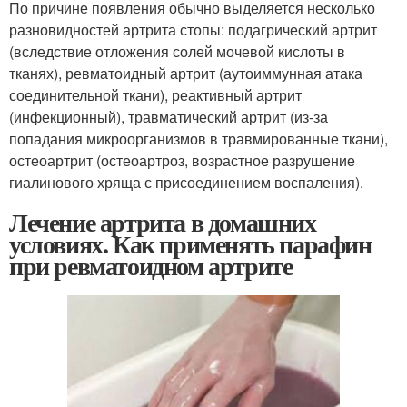
По причине появления обычно выделяется несколько
разновидностей артрита стопы: подагрический артрит
(вследствие отложения солей мочевой кислоты в
тканях), ревматоидный артрит (аутоиммунная атака
соединительной ткани), реактивный артрит
(инфекционный), травматический артрит (из-за
попадания микроорганизмов в травмированные ткани),
остеоартрит (остеоартроз, возрастное разрушение
гиалинового хряща с присоединением воспаления).
Лечение артрита в домашних
условиях. Как применять парафин
при ревматоидном артрите