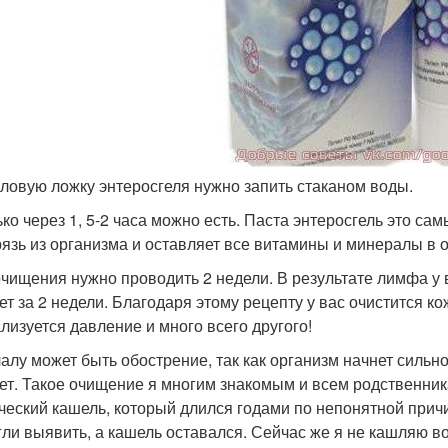
толовую ложку энтеросгеля нужно запить стаканом воды.
ько через 1, 5-2 часа можно есть. Паста энтеросгель это с
рязь из организма и оставляет все витамины и минералы в 
очищения нужно проводить 2 недели. В результате лимфа у ва
ет за 2 недели. Благодаря этому рецепту у вас очистится ко
лизуется давление и много всего другого!
алу может быть обострение, так как организм начнет сильно
ет. Такое очищение я многим знакомым и всем родственни
ческий кашель, который длился годами по непонятной причи
гли выявить, а кашель оставался. Сейчас же я не кашляю 