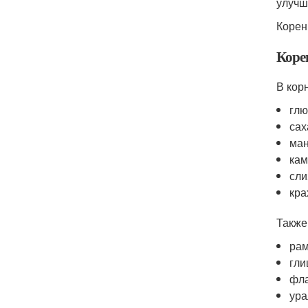
улучш
Корен
Коре
В кор
глю
сах
ман
кам
сли
кра
Также
рам
гли
фл
ура