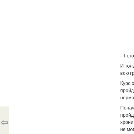
- 1 с
И тол
всю г
Курс 
пройд
норма
Понач
пройд
⇦
хрони
не мо