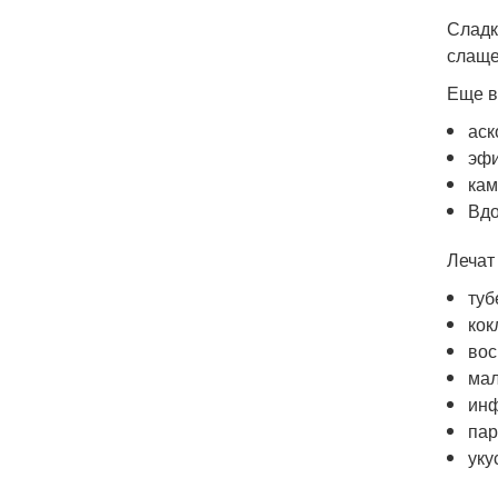
Сладк
слаще
Еще в
аск
эфи
кам
Вдо
Лечат
туб
кок
вос
мал
инф
пар
уку