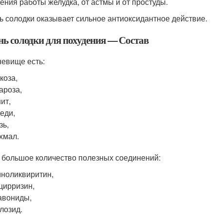
ения работы желудка, от астмы и от простуды.
ь солодки оказывает сильное антиоксидантное действие.
нь солодки для похудения — Состав
невище есть:
коза,
ароза,
ит,
еди,
зь,
хмал.
 большое количество полезных соединений:
ноликвиритин,
цирризин,
авониды,
лозид.