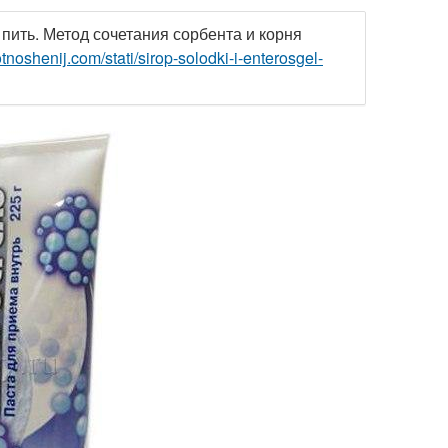
пить. Метод сочетания сорбента и корня
otnoshenij.com/stati/sirop-solodki-i-enterosgel-