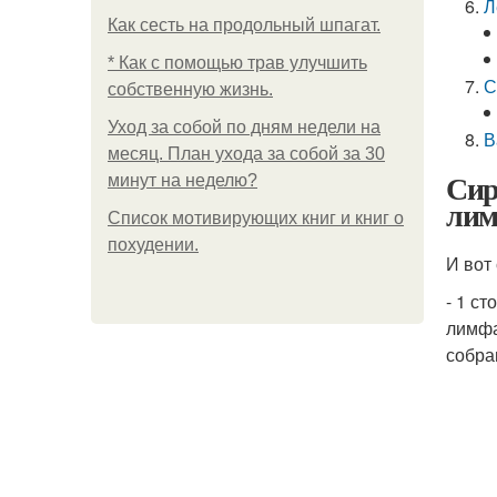
Л
Как сесть на продольный шпагат.
* Как с помощью трав улучшить
С
собственную жизнь.
Уход за собой по дням недели на
В
месяц. План ухода за собой за 30
Сир
минут на неделю?
лим
Список мотивирующих книг и книг о
похудении.
И вот
- 1 с
лимфа
собра