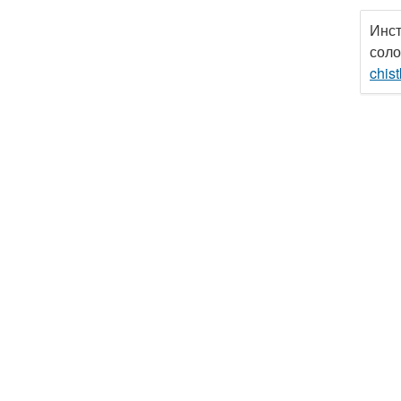
Инст
соло
chis