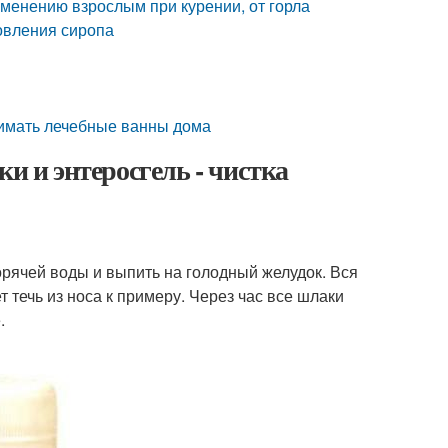
именению взрослым при курении, от горла
товления сиропа
нимать лечебные ванны дома
и и энтеросгель - чистка
горячей воды и выпить на голодный желудок. Вся
 течь из носа к примеру. Через час все шлаки
.