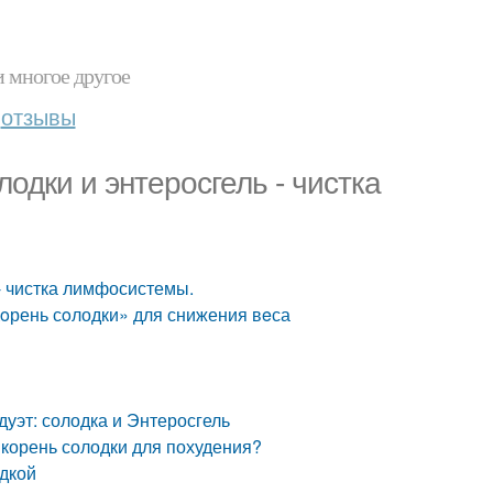
и многое другое
отзывы
одки и энтеросгель - чистка
- чистка лимфосистемы.
Кoрень сoлодки» для снижения вeса
уэт: солодка и Энтеросгель
 корень солодки для похудения?
одкой