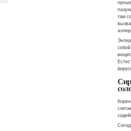
проше
пазух
там с
вызва
аллер
Энтер
собой
вещес
Естес
вирус
Сир
сoл
Корен
счита
содей
Сегод