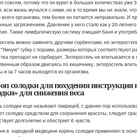
л совсем, потому что он курит в больших количествах уже 
и, всю жизнь мучался с ними, но в то время мы не знали, чт
о всего организма, тем более он питается неправильно. И 
нные загрязнением. Давление у него стало как у 20-летнег
гия. Также лимфатическую систему очищает баня и употреб
осгель можно заменять другими сорбентами, но энтеросгел
 "Умную" губку с порами, размеры которых соответствуют 
тва препарат не сорбирует. Энтеросгель не впитывается в 
твенным образом двигаясь по кишечнику, энтеросгель впиты
ы и за 7 часов выводится из организма.
оп солодки для похудения инструкция
одки» для снижения вeса
ь солодки еще называют лакрицей, с давних пор использов
ют солодку средством для сохранения красоты, следует сра
ствует долголетию и обостряет 6 чувств.
ня в народной медицине корень солодки применяют в осн