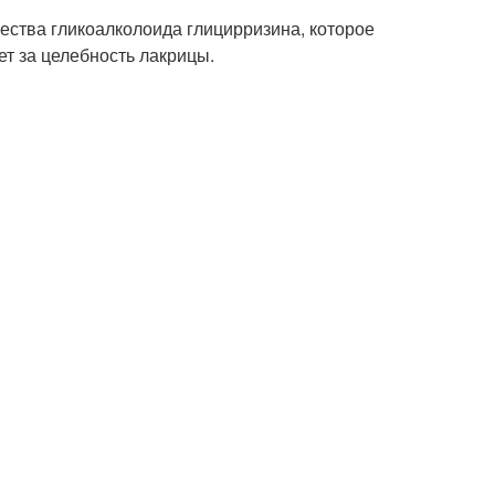
ества гликоалколоида глицирризина, которое
ет за целебность лакрицы.