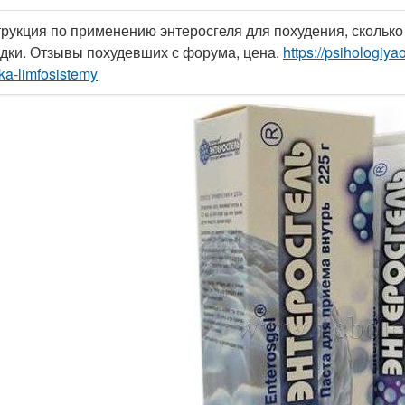
рукция по применению энтеросгеля для похудения, сколько 
дки. Отзывы похудевших с форума, цена.
https://psihologiya
tka-limfosistemy