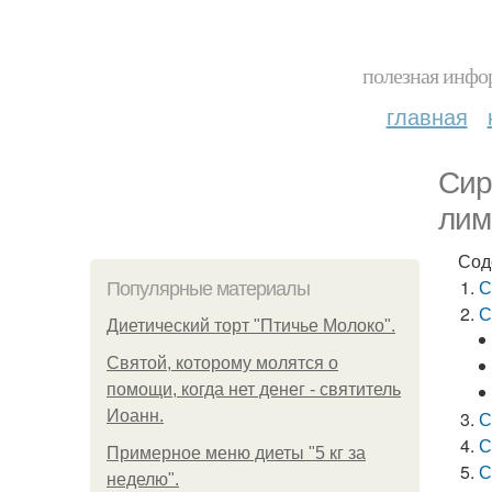
полезная инфор
главная
Сир
лим
Сод
С
Популярные материалы
С
Диетический торт "Птичье Молоко".
Святой, которому молятся о
помощи, когда нет денег - святитель
Иоанн.
С
С
Примерное меню диеты "5 кг за
С
неделю".