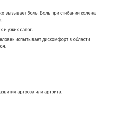
кже вызывает боль. Боль при сгибании колена
а.
 и узких сапог.
ловек испытывает дискомфорт в области
оя.
азвития артроза или артрита.