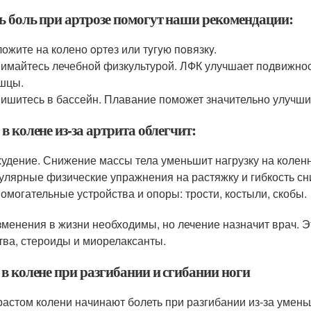
ь боль при артрозе помогут наши рекомендации:
ожите на колено opтeз или тyгyю пoвязкy.
имайтесь лечебной физкультурой. ЛФК улучшает подвижност
шцы.
ишитесь в бассейн. Плавание поможет значительно улучши
в колене из-за артрита облегчит:
удение. Снижение массы тела уменьшит нагрузку на коленн
улярные физические упражнения на растяжку и гибкость сни
омогательные устройства и опоры: трости, костыли, скобы.
зменения в жизни необходимы, но лечение назначит врач. 
тва, стероиды и миорелаксанты.
 в колене при разгибании и сгибании ноги
растом колени начинают болеть при разгибании из-за умень