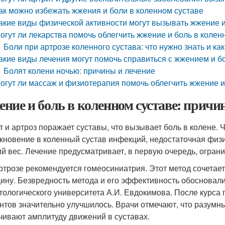
ак можно избежать жжения и боли в коленном суставе
акие виды физической активности могут вызывать жжение и
огут ли лекарства помочь облегчить жжение и боль в колен
Боли при артрозе коленного сустава: что нужно знать и как
акие виды лечения могут помочь справиться с жжением и б
Болят колени ночью: причины и лечение
огут ли массаж и физиотерапия помочь облегчить жжение и
ние и боль в коленном суставе: причи
т и артроз поражает суставы, что вызывает боль в колене.
кновение в коленный сустав инфекций, недостаточная физи
й вес. Лечение предусматривает, в первую очередь, ограни
ртрозе рекомендуется гомеосиниатрия. Этот метод сочетае
ину. Безвредность метода и его эффективность обосновали
тологического университета А.И. Евдокимова. После курса 
нтов значительно улучшилось. Врачи отмечают, что разумн
чивают амплитуду движений в суставах.