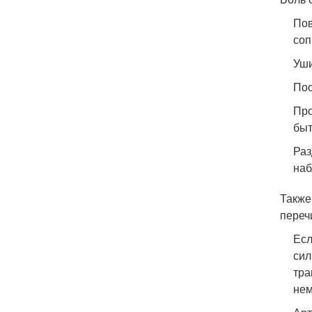
Пов
соп
Уши
Пос
Про
быт
Раз
наб
Также
переч
Есл
сил
тра
нем