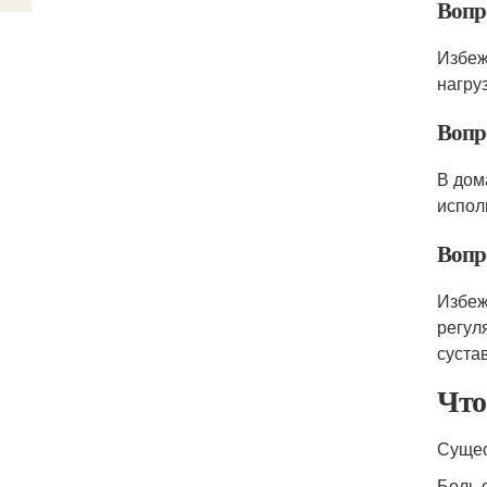
Вопро
Избеж
нагру
Вопр
В дом
испол
Вопр
Избеж
регул
сустав
Что
Сущес
Боль 