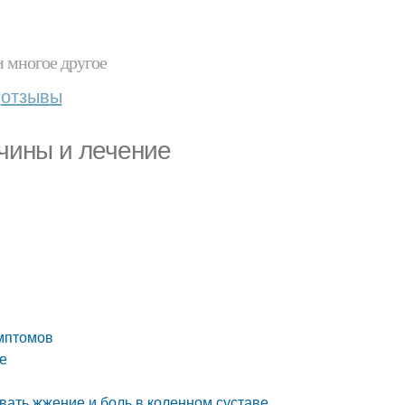
и многое другое
отзывы
ичины и лечение
имптомов
е
вать жжение и боль в коленном суставе