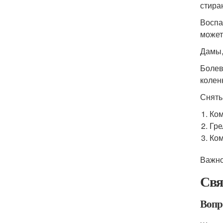
стира
Воспа
может
Дамы,
Болев
колен
Снять
Ком
Гре
Ком
Важно
Свя
Вопро