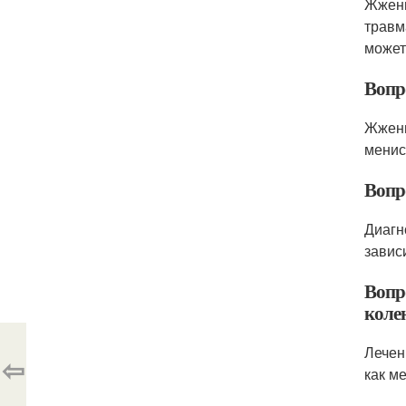
Жжени
травм
может
Вопр
Жжени
менис
Вопро
Диагн
завис
Вопр
коле
Лечен
⇦
как м