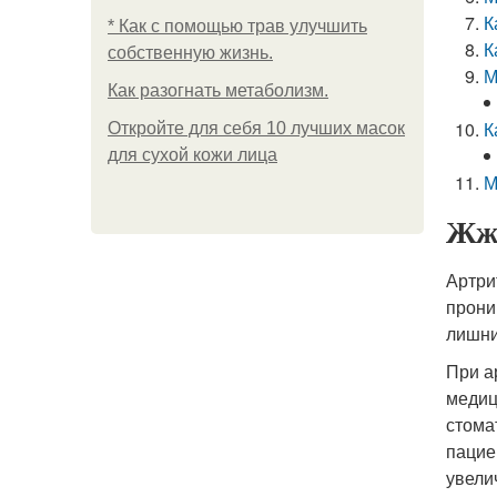
К
* Как с помощью трав улучшить
К
собственную жизнь.
М
Как разогнать метаболизм.
К
Откройте для себя 10 лучших масок
для сухой кожи лица
М
Жже
Артри
прони
лишни
При а
медиц
стома
пацие
увели