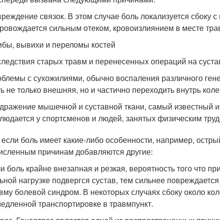
реждение связок. В этом случае боль локализуется сбоку с
ровождается сильным отеком, кровоизлиянием в месте тра
бы, вывихи и переломы костей
ледствия старых травм и перенесенных операций на суставе
блемы с сухожилиями, обычно воспаления различного генез
ь не только внешняя, но и частично переходить внутрь коле
дражение мышечной и суставной ткани, самый известный из
людается у спортсменов и людей, занятых физическим труд
 если боль имеет какие-либо особенности, например, острый
исленным причинам добавляются другие:
и боль крайне внезапная и резкая, вероятность того что п
ьной нагрузке подвергся сустав, тем сильнее повреждает
вму болевой синдром. В некоторых случаях сбоку около коле
едленной транспортировке в травмпункт.