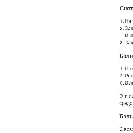
Снят
Нал
Зан
мы
Зап
Боли 
Пох
Рег
Всп
Эти и
средс
Боль
С воз