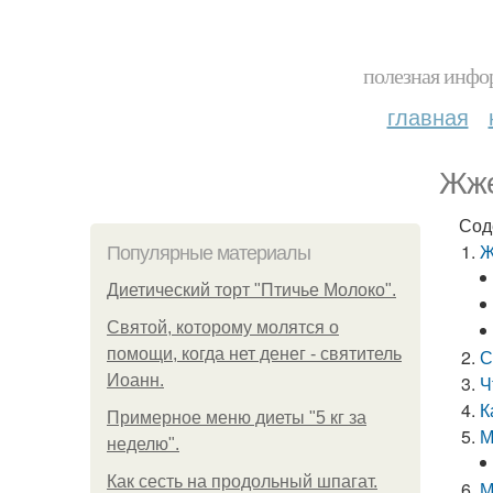
полезная инфор
главная
Жже
Сод
Ж
Популярные материалы
Диетический торт "Птичье Молоко".
Святой, которому молятся о
помощи, когда нет денег - святитель
С
Иоанн.
Ч
К
Примерное меню диеты "5 кг за
М
неделю".
Как сесть на продольный шпагат.
М