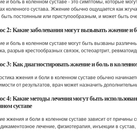
е и боль в коленном суставе - это симптомы, которые могу
ах коленного сустава. Жжение обычно ощущается как жгучая
 быть постоянным или приступообразным, и может быть оч
ос 2: Какие заболевания могут вызывать жжение и б
е и боль в коленном суставе могут быть вызваны различны
ка, разрыв крестообразных связок, остеоартрит, ревматоидн
с 3: Как диагностировать жжение и боль в коленно
остика жжения и боли в коленном суставе обычно начинает
имости от результатов, врач может назначить дополнительны
ос 4: Какие методы лечения могут быть использован
нном суставе
ие жжения и боли в коленном суставе зависит от причины 
едикаментозное лечение, физиотерапия, инъекции в сустав,