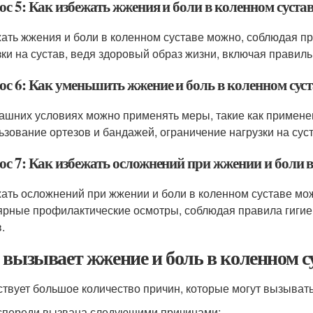
с 5: Как избежать жжения и боли в коленном суста
ать жжения и боли в коленном суставе можно, соблюдая п
зки на сустав, ведя здоровый образ жизни, включая правил
ос 6: Как уменьшить жжение и боль в коленном сус
ашних условиях можно применять меры, такие как применен
ьзование ортезов и бандажей, ограничение нагрузки на сус
ос 7: Как избежать осложнений при жжении и боли в
ать осложнений при жжении и боли в коленном суставе мо
ярные профилактические осмотры, соблюдая правила гигие
.
 вызывает жжение и боль в коленном с
твует большое количество причин, которые могут вызыват
спереди вызвана следующими причинами: