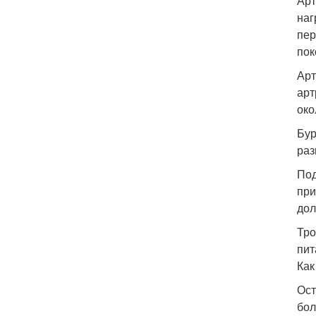
Арт
наг
пер
пок
Арт
арт
око
Бур
раз
Под
при
дол
Тро
пит
Как
Ост
бол