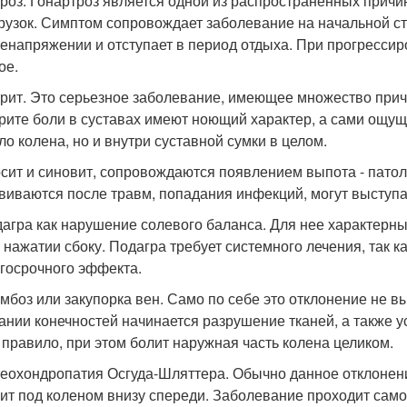
роз. Гонартроз является одной из распространенных причин
рузок. Симптом сопровождает заболевание на начальной ст
енапряжении и отступает в период отдыха. При прогрессир
ое.
рит. Это серьезное заболевание, имеющее множество прич
рите боли в суставах имеют ноющий характер, а сами ощущ
ло колена, но и внутри суставной сумки в целом.
сит и синовит, сопровождаются появлением выпота - патоло
виваются после травм, попадания инфекций, могут выступ
агра как нарушение солевого баланса. Для нее характерны
 нажатии сбоку. Подагра требует системного лечения, так 
госрочного эффекта.
мбоз или закупорка вен. Само по себе это отклонение не в
ании конечностей начинается разрушение тканей, а также 
 правило, при этом болит наружная часть колена целиком.
еохондропатия Осгуда-Шляттера. Обычно данное отклонени
ит под коленом внизу спереди. Заболевание проходит само