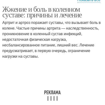
Жжение и боль в коленном
Боли при артрозе
Коленный сустав
суставе: причины и лечение
Артрит и артроз поражает суставы, что вызывает боль в
колене. Частые причины артрита — наследственность,
проникновение в коленный сустав инфекций,
Жжение в суставах
Жжения в суставах
недостаточная физическая нагрузка,
несбалансированное питание, лишний вес. Лечение
предусматривает, в первую очередь, ограничение
нагрузки на суставы.
Ноющий боль
Ноющие боли
Боли в коленных
Боли в коленях
суставах