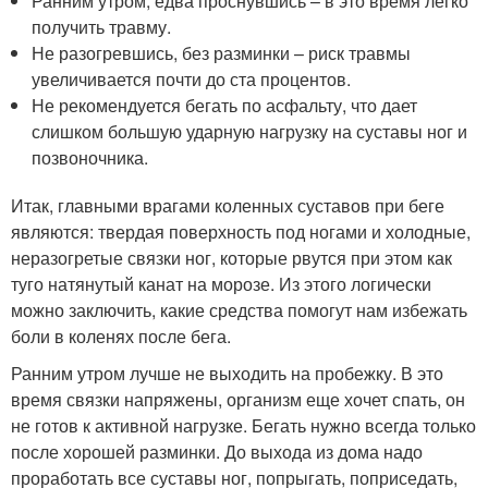
Ранним утром, едва проснувшись – в это время легко
получить травму.
Не разогревшись, без разминки – риск травмы
увеличивается почти до ста процентов.
Не рекомендуется бегать по асфальту, что дает
слишком большую ударную нагрузку на суставы ног и
позвоночника.
Итак, главными врагами коленных суставов при беге
являются: твердая поверхность под ногами и холодные,
неразогретые связки ног, которые рвутся при этом как
туго натянутый канат на морозе. Из этого логически
можно заключить, какие средства помогут нам избежать
боли в коленях после бега.
Ранним утром лучше не выходить на пробежку. В это
время связки напряжены, организм еще хочет спать, он
не готов к активной нагрузке. Бегать нужно всегда только
после хорошей разминки. До выхода из дома надо
проработать все суставы ног, попрыгать, поприседать,