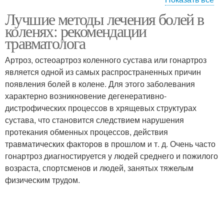
Лучшие методы лечения болей в
Травматические боли
Колено без ушиба
коленях: рекомендации
травматолога
Артроз, остеоартроз коленного сустава или гонартроз
является одной из самых распространенных причин
Ноющие боли
Боли в колене
появления болей в колене. Для этого заболевания
характерно возникновение дегенеративно-
дистрофических процессов в хрящевых структурах
сустава, что становится следствием нарушения
Колено с внешней
Распирания в колене
протекания обменных процессов, действия
стороны
травматических факторов в прошлом и т. д. Очень часто
гонартроз диагностируется у людей среднего и пожилого
возраста, спортсменов и людей, занятых тяжелым
физическим трудом.
Дискомфорт в колене
Ощущения в колене