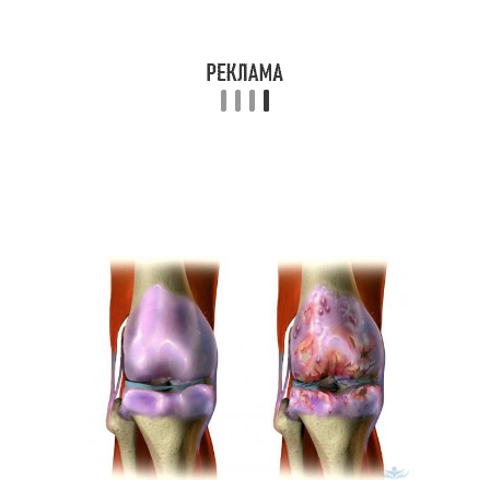
Боли в коленных
Боли в коленном
суставах
суставе
Боль в коленях
Боль в плече
Боли в тазобедренном
Ноющий боль
суставе
Боль в коленных
Боли в ноге
суставах
Колено с внутренней